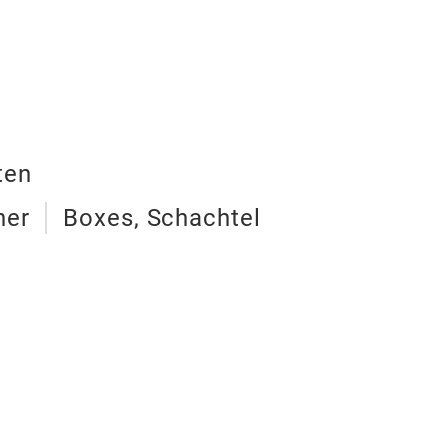
ten
her
Boxes, Schachtel