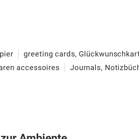
pier
greeting cards, Glückwunschkar
waren accessoires
Journals, Notizbüc
 zur Ambiente