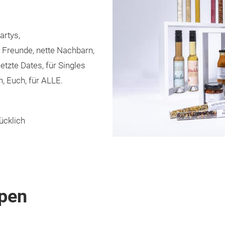
artys,
e Freunde, nette Nachbarn,
letzte Dates, für Singles
h, Euch, für ALLE.
ücklich
pen