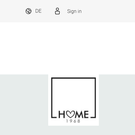
Sign in
DE