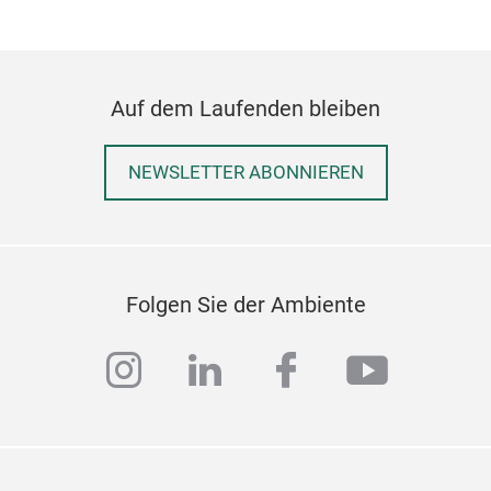
Sup
Supr
Auf dem Laufenden bleiben
avai
boas
NEWSLETTER ABONNIEREN
effo
writ
grip
thos
proj
Folgen Sie der Ambiente
comb
stro
instagram
linkedin
facebook
youtub