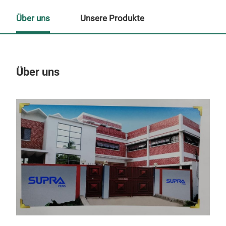
Über uns
Unsere Produkte
Über uns
Un
M