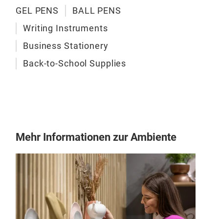
Sup
GEL PENS
BALL PENS
Writing Instruments
Supr
test
Business Stationery
0.7m
Back-to-School Supplies
stro
styl
finer
Mehr Informationen zur Ambiente