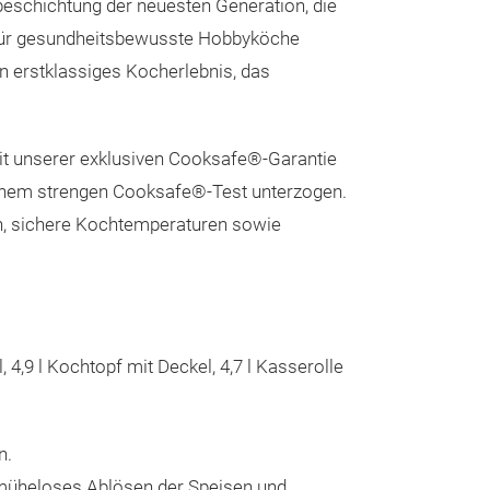
eschichtung der neuesten Generation, die
 für gesundheitsbewusste Hobbyköche
ein erstklassiges Kocherlebnis, das
 mit unserer exklusiven Cooksafe®-Garantie
einem strengen Cooksafe®-Test unterzogen.
ten, sichere Kochtemperaturen sowie
 4,9 l Kochtopf mit Deckel, 4,7 l Kasserolle
n.
r müheloses Ablösen der Speisen und