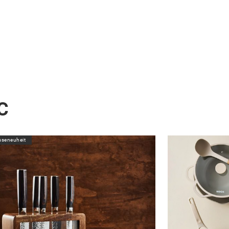
C
seneuheit