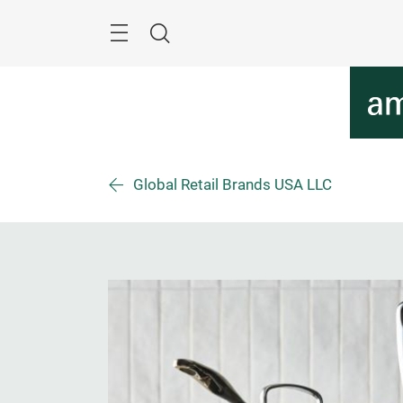
Überspringen
Menü
Suche
Global Retail Brands USA LLC