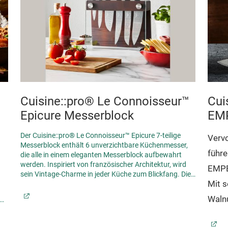
Cuisine::pro® Le Connoisseur™
Cui
Epicure Messerblock
EMP
Mes
Der Cuisine::pro® Le Connoisseur™ Epicure 7-teilige
Vervo
Messerblock enthält 6 unverzichtbare Küchenmesser,
führ
die alle in einem eleganten Messerblock aufbewahrt
werden. Inspiriert von französischer Architektur, wird
EMPE
sein Vintage-Charme in jeder Küche zum Blickfang.
Die
Mit 
Messer der Serie Cuisine::pro® Le Connoisseur™
vereinen Präzision und meisterhafte
Walnu
Messerschmiedekunst in jeder Küche. Gefertigt aus
hochwertigem europäischem Stahl 1.4116, der seit dem
Dama
letzten Jahrhundert in Europa abgebaut wird, wird jede