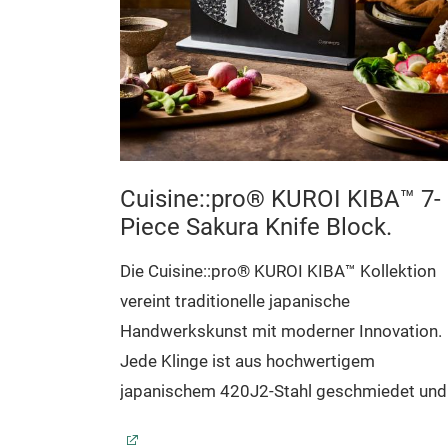
tion
SEUR™
ochgeschirr,
Cuisine::pro® KUROI KIBA™ 7-
die Ihr
Piece Sakura Knife Block.
eues Niveau
Die Cuisine::pro® KUROI KIBA™ Kollektion
schaft
vereint traditionelle japanische
tützen unsere
Handwerkskunst mit moderner Innovation.
exquisitem
Jede Klinge ist aus hochwertigem
le Messer
japanischem 420J2-Stahl geschmiedet und
u weiteren
eisgehärtet, um maximale Stabilität zu
nt lässt