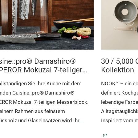
sine::pro® Damashiro®
30 / 5,000
EROR Mokuzai 7-teiliger
Kollektion
serblock
llständigen Sie Ihre Küche mit dem
NOOK™ – ein ech
enden Cuisine::pro® Damashiro®
definiert Kochg
ROR Mokuzai 7-teiligen Messerblock.
lebendige Farbe
seinem Rahmen aus feinstem
Alltagstauglichk
ssholz und Glaseinsätzen wird Ihr
Inspiriert vom 
shiro®-Messerblock zum Mittelpunkt
NOOKs Sortimen