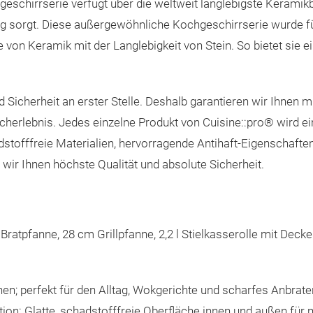
hirrserie verfügt über die weltweit langlebigste Keramikb
ng sorgt. Diese außergewöhnliche Kochgeschirrserie wurde
le von Keramik mit der Langlebigkeit von Stein. So bietet sie 
d Sicherheit an erster Stelle. Deshalb garantieren wir Ihnen
cherlebnis. Jedes einzelne Produkt von Cuisine::pro® wird 
adstofffreie Materialien, hervorragende Antihaft-Eigenschaf
 wir Ihnen höchste Qualität und absolute Sicherheit.
ratpfanne, 28 cm Grillpfanne, 2,2 l Stielkasserolle mit Deckel,
n; perfekt für den Alltag, Wokgerichte und scharfes Anbrate
tion: Glatte, schadstofffreie Oberfläche innen und außen fü