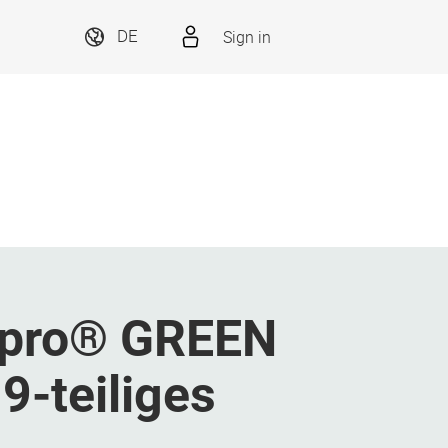
Sign in
DE
::pro® GREEN
-teiliges