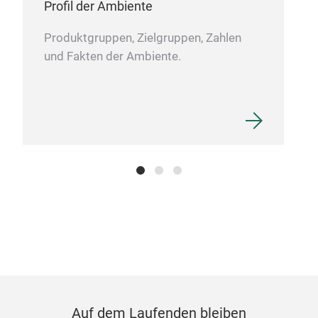
Profil der Ambiente
Aufs
3 G
schw
Produktgruppen, Zielgruppen, Zahlen
Che
und Fakten der Ambiente.
Das 
Aufs
Edg
Knöt
Woll
Aufs
fris
INT
Seid
Die 
Gle
Tier
Mit 
ist 
3 ge
supe
ERG
Auf dem Laufenden bleiben
und