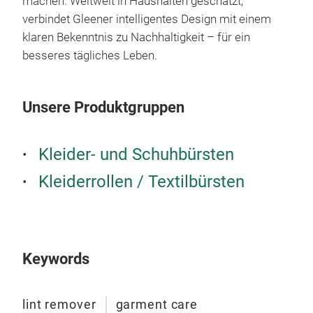
machen. Weltweit in Haushalten geschätzt,
verbindet Gleener intelligentes Design mit einem
klaren Bekenntnis zu Nachhaltigkeit – für ein
besseres tägliches Leben.
Unsere Produktgruppen
Kleider- und Schuhbürsten
Kleiderrollen / Textilbürsten
S'we
Nas
Dies
wie
Keywords
Ger
recy
lint remover
garment care
umwe