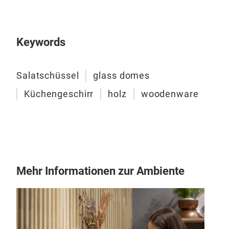
Keywords
Salatschüssel
glass domes
Küchengeschirr
holz
woodenware
Mehr Informationen zur Ambiente
Gew
Pick
pass