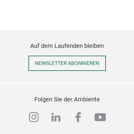
Serv
Upgr
woo
Auf dem Laufenden bleiben
NEWSLETTER ABONNIEREN
Folgen Sie der Ambiente
instagram
linkedin
facebook
youtub