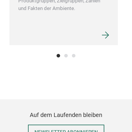
Produktgruppen, Zielgruppen, Zahlen
Gen
und Fakten der Ambiente.
Verb
Care
eine
die 
Frei
Auf
ein
Edel
Auf dem Laufenden bleiben