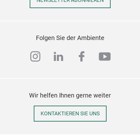
NEWSLETTER ABONNIEREN
Folgen Sie der Ambiente
instagram
linkedin
facebook
youtub
Des
Stif
Mit 
Des
Noti
Wir helfen Ihnen gerne weiter
Dies
Spru
KONTAKTIEREN SIE UNS
klas
Soft
pass
196
lini
Far