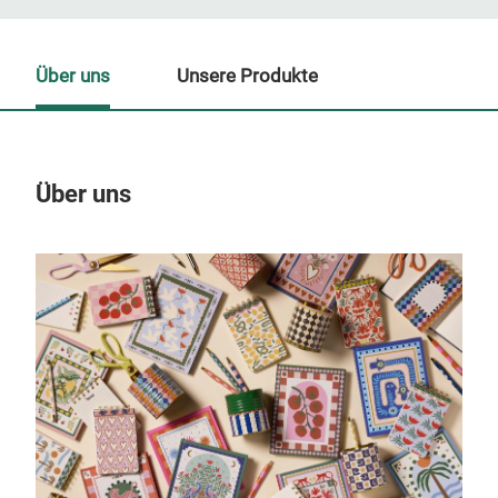
Über uns
Unsere Produkte
Über uns
Un