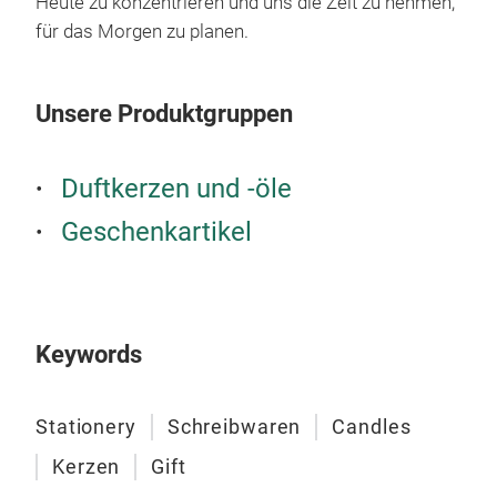
Heute zu konzentrieren und uns die Zeit zu nehmen,
für das Morgen zu planen.
Unsere Produktgruppen
Duftkerzen und -öle
Geschenkartikel
Pad
Ros
Keywords
A Do
Insp
Ser
Stationery
Schreibwaren
Candles
Deta
Kerzen
Gift
Mit