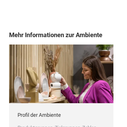
Kopf
Musk
Mitt
Pfin
Basi
Mehr Informationen zur Ambiente
Mos
Profil der Ambiente