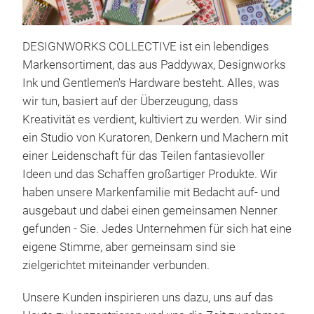
DESIGNWORKS COLLECTIVE ist ein lebendiges
Pad
Markensortiment, das aus Paddywax, Designworks
& P
Ink und Gentlemen's Hardware besteht. Alles, was
In d
wir tun, basiert auf der Überzeugung, dass
sind
Kreativität es verdient, kultiviert zu werden. Wir sind
Duft
ein Studio von Kuratoren, Denkern und Machern mit
Brau
einer Leidenschaft für das Teilen fantasievoller
gefü
Ideen und das Schaffen großartiger Produkte. Wir
Kop
haben unsere Markenfamilie mit Bedacht auf- und
Mitt
ausgebaut und dabei einen gemeinsamen Nenner
Basi
gefunden - Sie. Jedes Unternehmen für sich hat eine
eigene Stimme, aber gemeinsam sind sie
zielgerichtet miteinander verbunden.
Unsere Kunden inspirieren uns dazu, uns auf das