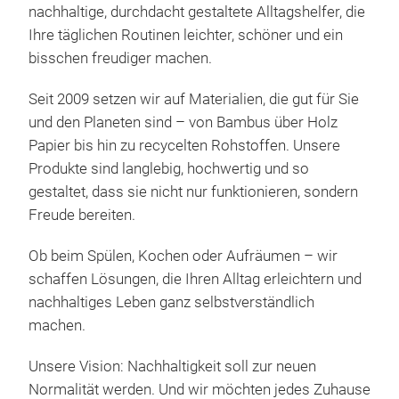
nachhaltige, durchdacht gestaltete Alltagshelfer, die
Ihre täglichen Routinen leichter, schöner und ein
bisschen freudiger machen.
Ful
Seit 2009 setzen wir auf Materialien, die gut für Sie
und den Planeten sind – von Bambus über Holz
Team
Papier bis hin zu recycelten Rohstoffen. Unsere
This
Produkte sind langlebig, hochwertig und so
to h
gestaltet, dass sie nicht nur funktionieren, sondern
so y
Freude bereiten.
dust
pivo
Dus
Ob beim Spülen, Kochen oder Aufräumen – wir
to 
free
schaffen Lösungen, die Ihren Alltag erleichtern und
miss
Broo
nachhaltiges Leben ganz selbstverständlich
eas
machen.
Tee
rem
Unsere Vision: Nachhaltigkeit soll zur neuen
Did
Normalität werden. Und wir möchten jedes Zuhause