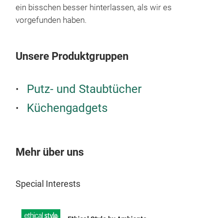
recy
ein bisschen besser hinterlassen, als wir es
sup
vorgefunden haben.
manu
a cl
Unsere Produktgruppen
Putz- und Staubtücher
Küchengadgets
Be 
Mehr über uns
It's
the
hand
Special Interests
awes
Buil
bak