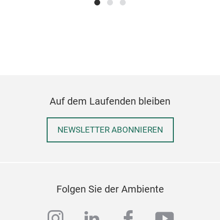
Slic
Auf dem Laufenden bleiben
Cut 
pizz
cont
NEWSLETTER ABONNIEREN
The 
cut 
sort
hand
Folgen Sie der Ambiente
you’
instagram
linkedin
facebook
youtub