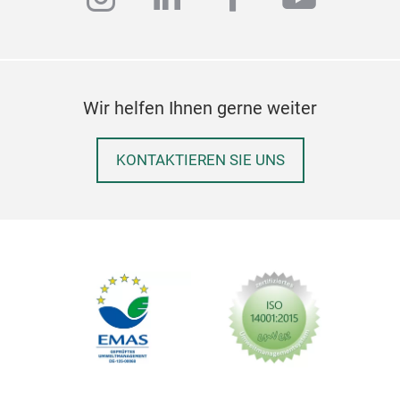
Wir helfen Ihnen gerne weiter
KONTAKTIEREN SIE UNS
Ten
Cast
cook
requ