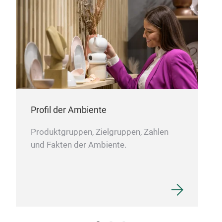
No 
unne
shel
hard
scru
alle
caus
Profil der Ambiente
Produktgruppen, Zielgruppen, Zahlen
und Fakten der Ambiente.