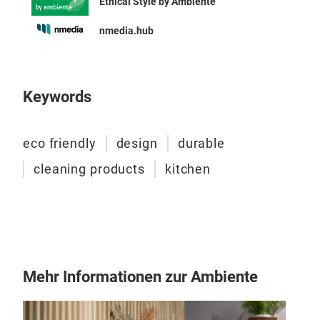
Ethical Style by Ambiente
nmedia.hub
Keywords
eco friendly
design
durable
cleaning products
kitchen
Mehr Informationen zur Ambiente
In 