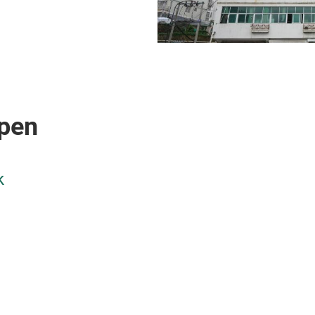
pen
k