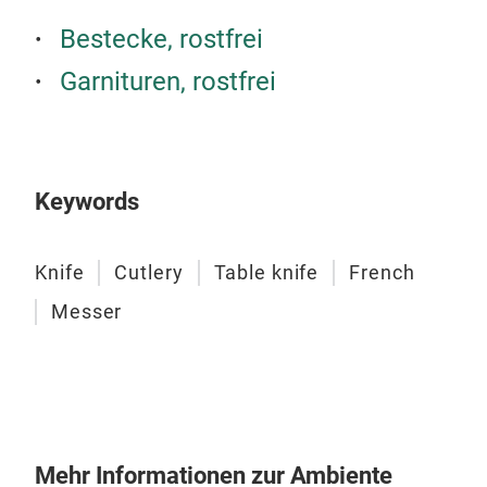
Bestecke, rostfrei
Garnituren, rostfrei
Keywords
Gra
Knife
Cutlery
Table knife
French
Das 
Messer
Eleg
ang
Mate
verk
Han
dem
Mehr Informationen zur Ambiente