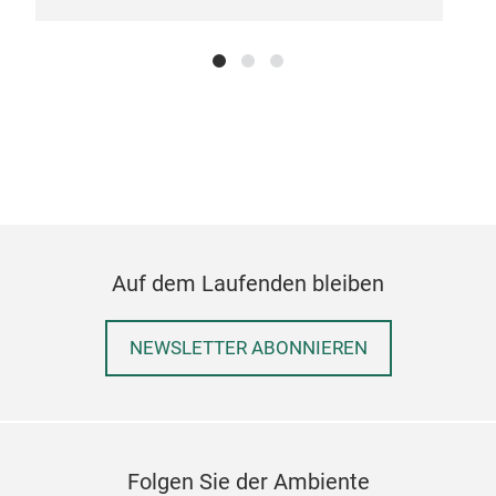
Hand
zeit
hoc
Eden
Rug
Dies
Tis
Fam
Anlä
Auf dem Laufenden bleiben
NEWSLETTER ABONNIEREN
Folgen Sie der Ambiente