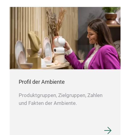
sech
Pist
Ebe
Profil der Ambiente
Produktgruppen, Zielgruppen, Zahlen
und Fakten der Ambiente.
Ede
Jede