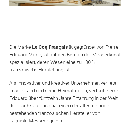
Die Marke
Le Coq Français
®, gegründet von Pierre-
Le 
Edouard Morin, ist auf den Bereich der Messerkunst
Verl
spezialisiert, deren Wesen eine zu 100 %
Eleg
französische Herstellung ist.
Taf
Als innovativer und kreativer Unternehmer, verliebt
Best
in sein Land und seine Heimatregion, verfügt Pierre-
herg
Edouard über fünfzehn Jahre Erfahrung in der Welt
unte
der Tischkultur und hat einen der ältesten noch
bestehenden französischen Hersteller von
Laguiole-Messern geleitet.