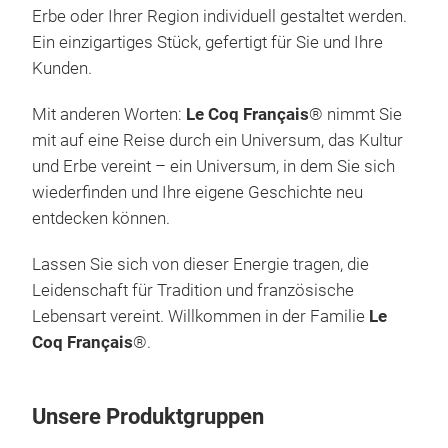
Erbe oder Ihrer Region individuell gestaltet werden.
Ein einzigartiges Stück, gefertigt für Sie und Ihre
Le 
Kunden.
Deck
Mit anderen Worten:
Le Coq Français
® nimmt Sie
tra
mit auf eine Reise durch ein Universum, das Kultur
vere
und Erbe vereint – ein Universum, in dem Sie sich
und 
wiederfinden und Ihre eigene Geschichte neu
Fran
entdecken können.
zwei
indi
Lassen Sie sich von dieser Energie tragen, die
diff
Leidenschaft für Tradition und französische
Lebensart vereint. Willkommen in der Familie
Le
Coq Français
®.
Unsere Produktgruppen