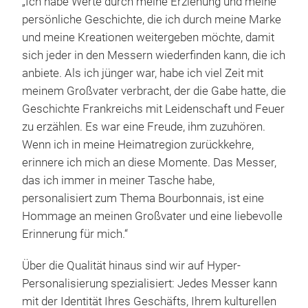
„Ich habe Werte durch meine Erziehung und meine
Farb
persönliche Geschichte, die ich durch meine Marke
100 
und meine Kreationen weitergeben möchte, damit
enth
sich jeder in den Messern wiederfinden kann, die ich
eine
M
anbiete. Als ich jünger war, habe ich viel Zeit mit
Griff
meinem Großvater verbracht, der die Gabe hatte, die
Geschichte Frankreichs mit Leidenschaft und Feuer
zu erzählen. Es war eine Freude, ihm zuzuhören.
Wenn ich in meine Heimatregion zurückkehre,
erinnere ich mich an diese Momente. Das Messer,
das ich immer in meiner Tasche habe,
personalisiert zum Thema Bourbonnais, ist eine
Hommage an meinen Großvater und eine liebevolle
Erinnerung für mich.“
Über die Qualität hinaus sind wir auf Hyper-
Personalisierung spezialisiert: Jedes Messer kann
mit der Identität Ihres Geschäfts, Ihrem kulturellen