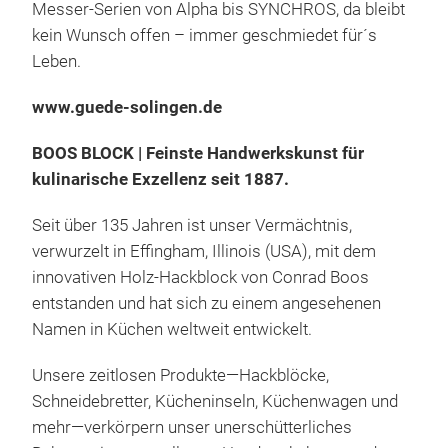
Messer-Serien von Alpha bis SYNCHROS, da bleibt
kein Wunsch offen – immer geschmiedet für´s
Leben.
Syn
www.guede-solingen.de
SY
BOOS BLOCK | Feinste Handwerkskunst für
Test
kulinarische Exzellenz seit 1887.
Desi
den 
Seit über 135 Jahren ist unser Vermächtnis,
Klin
verwurzelt in Effingham, Illinois (USA), mit dem
Mer
innovativen Holz-Hackblock von Conrad Boos
nun
entstanden und hat sich zu einem angesehenen
zur 
Namen in Küchen weltweit entwickelt.
vol
Unsere zeitlosen Produkte—Hackblöcke,
Erle
Schneidebretter, Kücheninseln, Küchenwagen und
GÜD
mehr—verkörpern unser unerschütterliches