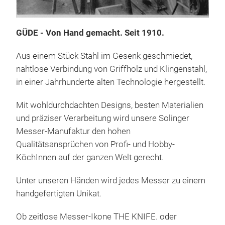
Das
der
GÜDE - Von Hand gemacht. Seit 1910.
ALP
Aus einem Stück Stahl im Gesenk geschmiedet,
Oliv
nahtlose Verbindung von Griffholz und Klingenstahl,
ausg
in einer Jahrhunderte alten Technologie hergestellt.
sehr
Holz
Mit wohldurchdachten Designs, besten Materialien
die 
und präziser Verarbeitung wird unsere Solinger
Dunk
Messer-Manufaktur den hohen
Mess
Qualitätsansprüchen von Profi- und Hobby-
KöchInnen auf der ganzen Welt gerecht.
Unter unseren Händen wird jedes Messer zu einem
handgefertigten Unikat.
Ob zeitlose Messer-Ikone THE KNIFE. oder