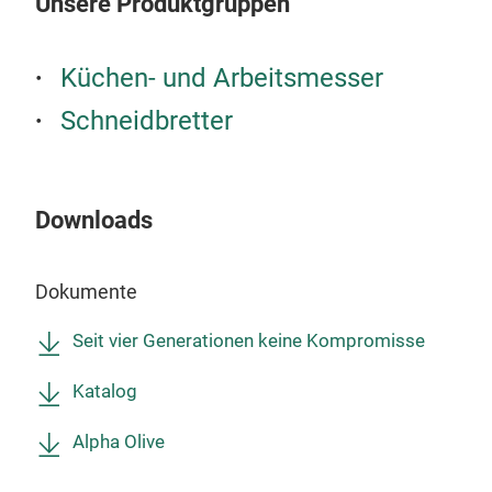
Unsere Produktgruppen
Dam
hart
Der 
Küchen- und Arbeitsmesser
aus 
Ein
Schneidbretter
eige
Boo
Mess
Boos
hina
Downloads
Stan
die
Lebe
Mate
ihre
Dokumente
Ästh
Küc
Seit vier Generationen keine Kompromisse
Katalog
Alpha Olive