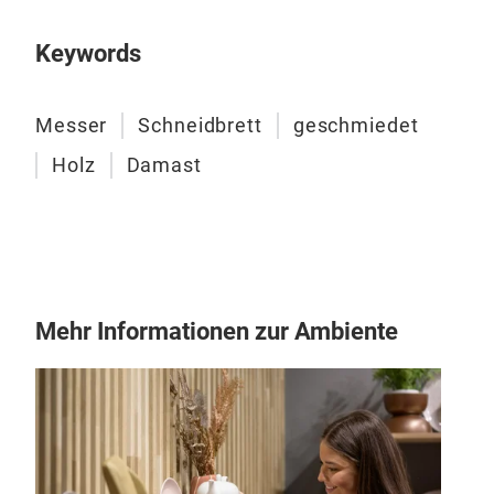
Keywords
Messer
Schneidbrett
geschmiedet
Boo
Holz
Damast
Zeit
iko
sind
für 
Jahr
Mehr Informationen zur Ambiente
kuli