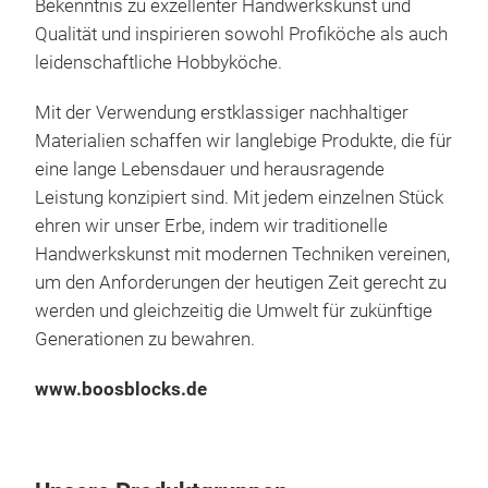
Bekenntnis zu exzellenter Handwerkskunst und
Qualität und inspirieren sowohl Profiköche als auch
leidenschaftliche Hobbyköche.
Mit der Verwendung erstklassiger nachhaltiger
Materialien schaffen wir langlebige Produkte, die für
Dam
eine lange Lebensdauer und herausragende
Leistung konzipiert sind. Mit jedem einzelnen Stück
DA
ehren wir unser Erbe, indem wir traditionelle
wer
Handwerkskunst mit modernen Techniken vereinen,
elas
um den Anforderungen der heutigen Zeit gerecht zu
2 Ta
werden und gleichzeitig die Umwelt für zukünftige
von
Generationen zu bewahren.
ges
Arb
www.boosblocks.de
ges
sind
und 