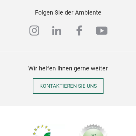
Egan
Folgen Sie der Ambiente
high
love
instagram
linkedin
facebook
youtub
M
Wir helfen Ihnen gerne weiter
KONTAKTIEREN SIE UNS