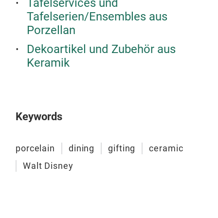
Tafelservices und
Tafelserien/Ensembles aus
Porzellan
Dekoartikel und Zubehör aus
Keramik
Gir
Gir
coll
Keywords
dedi
porcelain
dining
gifting
ceramic
M
Walt Disney