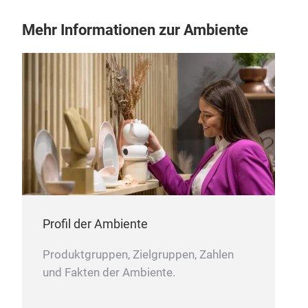
Mehr Informationen zur Ambiente
Wal
Profil der Ambiente
A br
char
Produktgruppen, Zielgruppen, Zahlen
enjo
und Fakten der Ambiente.
M