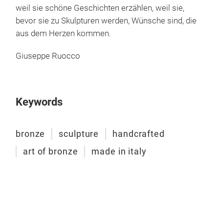
weil sie schöne Geschichten erzählen, weil sie,
bevor sie zu Skulpturen werden, Wünsche sind, die
aus dem Herzen kommen.
WIL
Giuseppe Ruocco
WIL
art.
Abm
Keywords
Bron
stol
Skul
bronze
sculpture
handcrafted
dank
art of bronze
made in italy
klei
erke
kurz