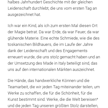
halbes Jahrhundert Geschichte mit der gleichen
Bron
Leidenschaft durchlebt, die uns vom ersten Tag an
Zeit
ausgezeichnet hat.
Eine
Schö
Ich war ein Kind, als ich zum ersten Mal diesen Ort
Hohl
der Magie betrat. Da war Erde, da war Feuer, da war
erhe
glühende Materie. Eine echte Schmiede, wie die des
eine
toskanischen Bildhauers, die im Laufe der Jahre
verw
dank der Leidenschaft und des Engagements
Einr
erneuert wurde, die uns stolz gemacht haben und an
der Umsetzung des Made in Italy beteiligt sind, das
uns auf den internationalen Märkten auszeichnet.
Die Hände, das handwerkliche Können und die
Teamarbeit, die wir jeden Tag miteinander teilen, um
Werke zu schaffen, die für die Schönheit, für die
Kunst bestimmt sind. Werke, die die Welt bereisen*
und die jeden Tag unseren größten Stolz darstellen,