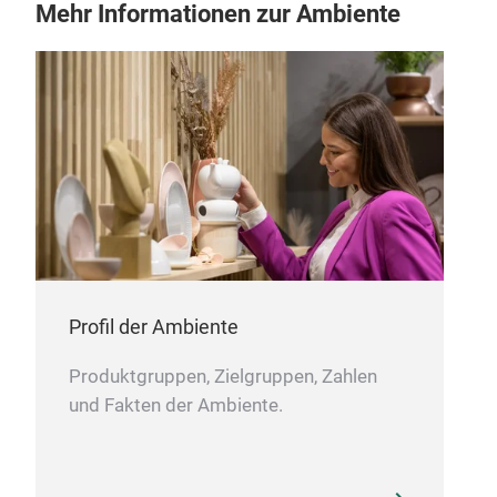
Mehr Informationen zur Ambiente
LÖ
Profil der Ambiente
LÖ
Kun
Produktgruppen, Zielgruppen, Zahlen
Abm
und Fakten der Ambiente.
geb
zu 
wir