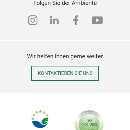
Folgen Sie der Ambiente
FIS
Art.
instagram
linkedin
facebook
youtub
Abm
Bron
Brun
neap
erin
Wir helfen Ihnen gerne weiter
sind
im M
KONTAKTIEREN SIE UNS
Bec
bere
buko
Han