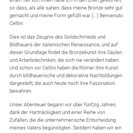
einen Teil von ihnen hatte ich in den Ofen geworfen;
Blat
so dass, als alle sahen, dass meine Bronze sehr gut
war
gemacht und meine Form gefüllt war (...) Benvenuto
Lieb
Cellini
Dies ist das Zeugnis des Goldschmieds und
Bildhauers der italienischen Renaissance, und auf
dieser Grundlage findet die Bronzekunst ihre Säulen
und Arbeitstechniken, die sich nie verändert haben.
Und schon vor Cellini haben die Römer ihre Kunst
durch bildhauerische und dekorative Nachbildungen
dargestellt, die auch heute noch ihre Faszination
bewahren.
Unser Abenteuer begann vor über fünfzig Jahren,
KOP
dank der Hartnäckigkeit und einer Reihe von
Zufällen, die die unternehmerische Entscheidung
KOP
meines Vaters begünstigten. Seitdem haben wir ein
Abm