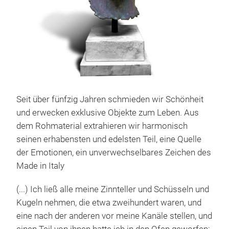
Seit über fünfzig Jahren schmieden wir Schönheit
LIE
und erwecken exklusive Objekte zum Leben. Aus
LIE
dem Rohmaterial extrahieren wir harmonisch
Art
seinen erhabensten und edelsten Teil, eine Quelle
Abm
der Emotionen, ein unverwechselbares Zeichen des
Bron
Made in Italy
unse
(...) Ich ließ alle meine Zinnteller und Schüsseln und
Wind
Kugeln nehmen, die etwa zweihundert waren, und
Figu
eine nach der anderen vor meine Kanäle stellen, und
Win