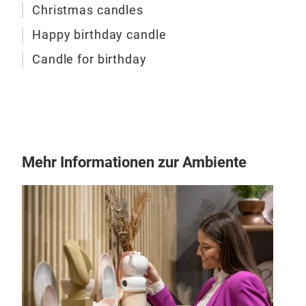
Christmas candles
Happy birthday candle
Can
Candle for birthday
Flat
dec
M
Mehr Informationen zur Ambiente