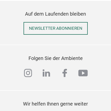
M
Auf dem Laufenden bleiben
NEWSLETTER ABONNIEREN
Folgen Sie der Ambiente
instagram
linkedin
facebook
youtub
Can
Intr
Wir helfen Ihnen gerne weiter
M