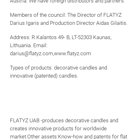
Austria. We have foreign distributors and partners.
Members of the council: The Director of FLATYZ
Darius Igaris and Production Director Aidas Gilaitis.
Address: R.Kalantos 49- B, LT-52303 Kaunas,
Lithuania. Email:
darius@flatyz.com,www.flatyz.com
Types of products: decorative candles and
innovative (patented) candles.
Can
Flat
dec
FLATYZ UAB -produces decorative candles and
creates innovative products for worldwide
M
market.Other assets:Know-how and patents for flat