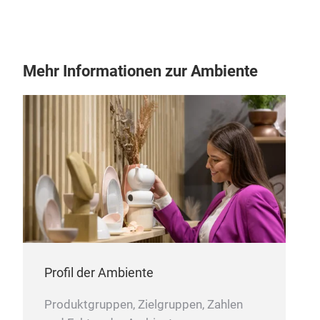
Mehr Informationen zur Ambiente
Roc
Die
und
Dur
natü
und
ist
s
verf
bes
Sie
mod
Profil der Ambiente
Produktgruppen, Zielgruppen, Zahlen