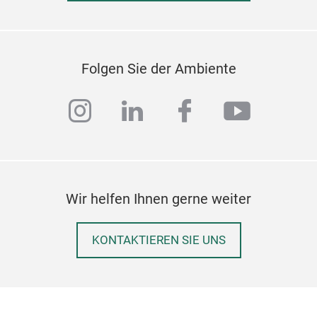
Odet
Odet
zeit
Folgen Sie der Ambiente
Das
Rand
instagram
linkedin
facebook
youtub
Abe
Odet
Atmo
abe
Wir helfen Ihnen gerne weiter
KONTAKTIEREN SIE UNS