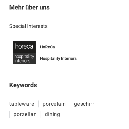
Mehr über uns
Elv
Special Interests
Elva
eine
org
HoReCa
Des
wid
Hospitality Interiors
pfle
auc
Ger
Keywords
tableware
porcelain
geschirr
porzellan
dining