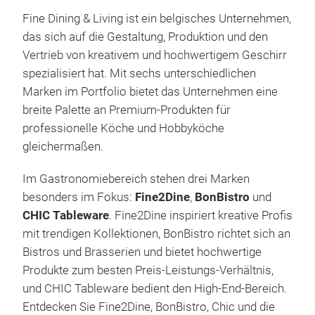
Fine Dining & Living ist ein belgisches Unternehmen,
das sich auf die Gestaltung, Produktion und den
Vertrieb von kreativem und hochwertigem Geschirr
Blo
spezialisiert hat. Mit sechs unterschiedlichen
Marken im Portfolio bietet das Unternehmen eine
Roma
breite Palette an Premium-Produkten für
sieh
professionelle Köche und Hobbyköche
aber
gleichermaßen.
Mate
robu
Im Gastronomiebereich stehen drei Marken
verl
besonders im Fokus:
Fine2Dine
,
BonBistro
und
Tren
CHIC Tableware
. Fine2Dine inspiriert kreative Profis
M
Twis
mit trendigen Kollektionen, BonBistro richtet sich an
nur 
Bistros und Brasserien und bietet hochwertige
Lein
Produkte zum besten Preis-Leistungs-Verhältnis,
und CHIC Tableware bedient den High-End-Bereich.
Entdecken Sie Fine2Dine, BonBistro, Chic und die