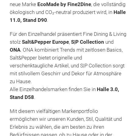
neue Marke
EcoMade by Fine2Dine
, die vollständig
ökologisch und CO₂-neutral produziert wird, in
Halle
11.0, Stand D90
.
Für den Einzelhandel präsentiert Fine Dining & Living
stolz
Salt&Pepper Europe
,
S|P Collection
und
ONA
. ONA kombiniert Trends mit zeitlosen Basics,
Ico
Salt&Pepper bietet originelle und
Die Natur 
verschenktaugliche Artikel, und S|P Collection sorgt
Fine2
mit stilvollem Geschirr und Dekor für Atmosphäre
Stück
zu Hause.
Natu
fühl
Alle Einzelhandelsmarken finden Sie in
Halle 3.0,
insze
Stand D58
.
erzä
Kreat
Mit diesem vielfältigen Markenportfolio
Konze
hoch
ermöglichen wir unseren Kunden, Stil, Qualität und
Stück
Erlebnis zu wählen, die am besten zu ihren
kulinar
jeder
Bedürfnissen passen, ob zu Hause oder in der