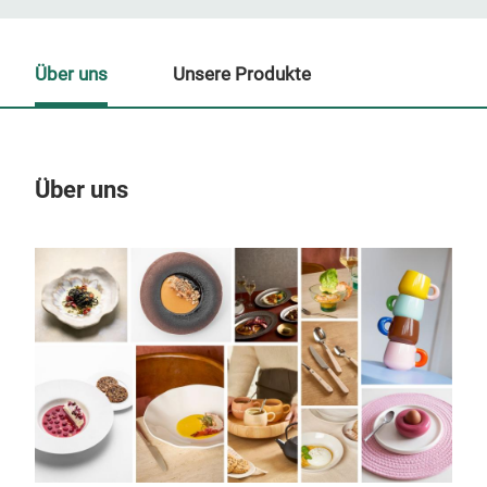
Über uns
Unsere Produkte
Über uns
Un