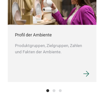
Gril
ver
verc
ver
Profil der Ambiente
Gril
Produktgruppen, Zielgruppen, Zahlen
schw
und Fakten der Ambiente.
Fues