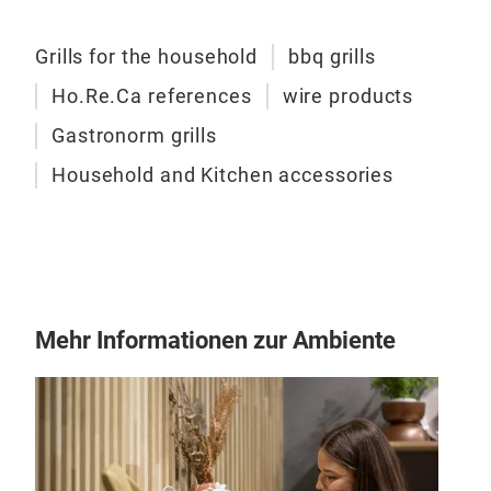
uebe
Wir 
Grills for the household
bbq grills
Chro
Ho.Re.Ca references
wire products
gift
Unt
Gastronorm grills
sor
Household and Kitchen accessories
Hers
“zer
Arti
Eins
Mehr Informationen zur Ambiente
Blum
Gril
Gril