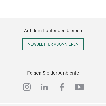
Abtr
Abtr
Auf dem Laufenden bleiben
verc
Drah
NEWSLETTER ABONNIEREN
Eins
Abtr
Folgen Sie der Ambiente
instagram
linkedin
facebook
youtub