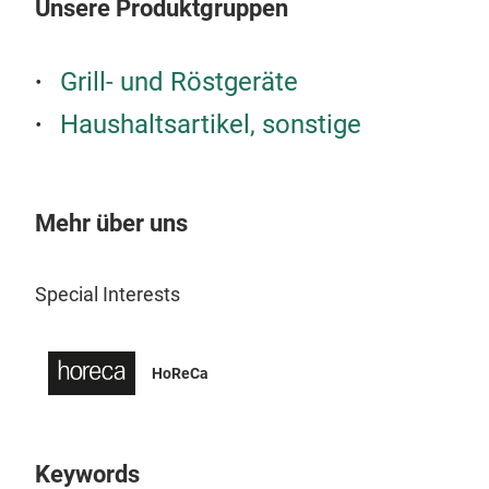
Unsere Produktgruppen
Grill- und Röstgeräte
Haushaltsartikel, sonstige
Mehr über uns
Special Interests
Qual
HoReCa
Das 
Rohm
Keywords
Anal