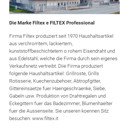
Die Marke Filtex e FILTEX Professional
Kue
Firma Filtex produziert seit 1970 Haushaltsartikel
Hau
aus verchromtem, lackiertem,
Zwe
kunststoffbeschichtetem o rohem Eisendraht und
aus Edelstahl, welche die Firma durch sein eigenes
Verkaufsnetz vertreibt. Diie Firma produziert
Nude
folgende Haushaltsartikel: Grillroste, Grills
Vers
Rotisserie, Kuechenzubehoer, Abtropfgitter,
Gittereinsaetze fuer Haengeschraenke, Siebe,
Gabeln usw. Produktion von Drahtregalen und
Eckegittern fuer das Badezimmer, Blumenhaelter
fuer die Aussenseite. Sie unseren koennen Sitz
besuchen: www.filtex.it