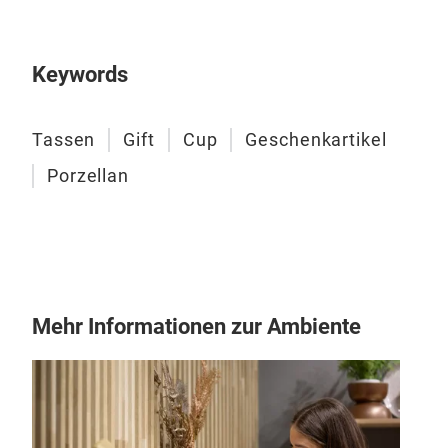
Die 
dies
Keywords
Läch
Sup
glei
Tassen
Gift
Cup
Geschenkartikel
Her
Porzellan
Hand
M
wird
auch
mik
Hart
Dur
Mehr Informationen zur Ambiente
Fas