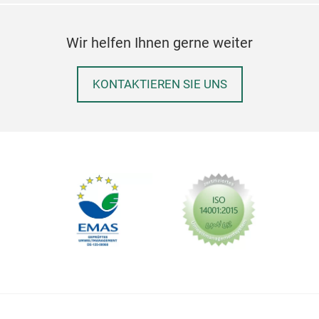
kom
welc
Wir helfen Ihnen gerne weiter
Szen
Limi
Gen
KONTAKTIEREN SIE UNS
Dram
rich
und 
mach
für 
Des
leck
herz
meh
Höh
Spü
% M