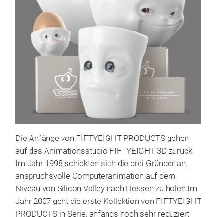
Sch
Eine
Scha
Rot 
sofo
Sup
Die Anfänge von FIFTYEIGHT PRODUCTS gehen
zug
auf das Animationsstudio FIFTYEIGHT 3D zurück.
man
Im Jahr 1998 schickten sich die drei Gründer an,
M
über
anspruchsvolle Computeranimation auf dem
Germ
Niveau von Silicon Valley nach Hessen zu holen.Im
Tis
Jahr 2007 geht die erste Kollektion von FIFTYEIGHT
Dur
PRODUCTS in Serie, anfangs noch sehr reduziert