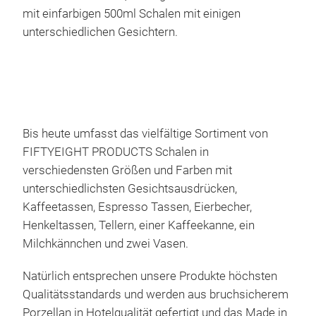
Fas
mit einfarbigen 500ml Schalen mit einigen
Spü
unterschiedlichen Gesichtern.
Hart
Mad
Ges
Bis heute umfasst das vielfältige Sortiment von
FIFTYEIGHT PRODUCTS Schalen in
verschiedensten Größen und Farben mit
Hen
unterschiedlichsten Gesichtsausdrücken,
ml
Kaffeetassen, Espresso Tassen, Eierbecher,
Bei 
Henkeltassen, Tellern, einer Kaffeekanne, ein
um e
Milchkännchen und zwei Vasen.
da d
wer
Natürlich entsprechen unsere Produkte höchsten
Auge
Qualitätsstandards und werden aus bruchsicherem
TAS
Porzellan in Hotelqualität gefertigt und das Made in