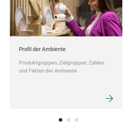
Profil der Ambiente
Stö
Produktgruppen, Zielgruppen, Zahlen
und Fakten der Ambiente.
Das 
Eure
eine
das 
wie 
Und
Smok
M
natü