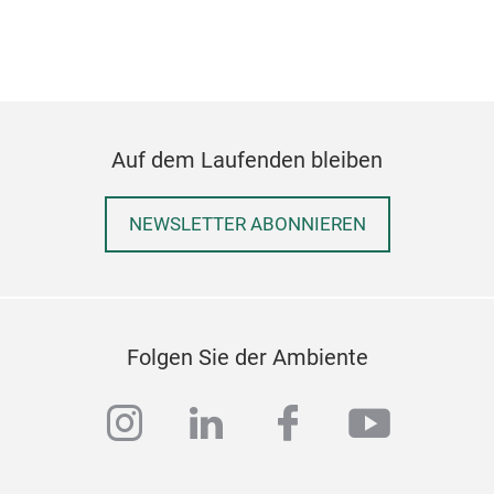
pass
Mom
Stel
Höh
100
Gesc
Auf dem Laufenden bleiben
NEWSLETTER ABONNIEREN
Folgen Sie der Ambiente
Scha
instagram
linkedin
facebook
youtub
500
Unse