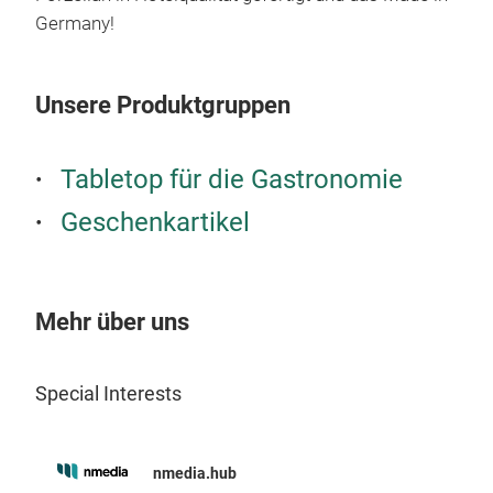
mik
Germany!
M
GR
Höh
Unsere Produktgruppen
9,3
Hote
Mun
Tabletop für die Gastronomie
sch
Geschenkartikel
Mehr über uns
Special Interests
Sch
nmedia.hub