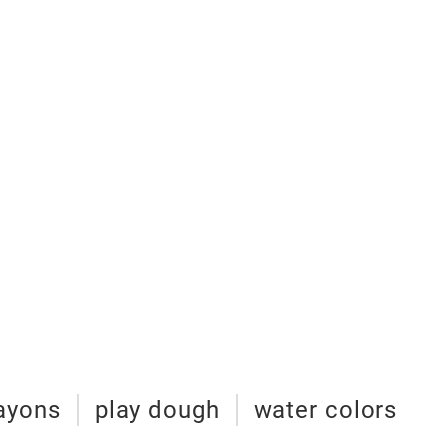
ayons
play dough
water colors