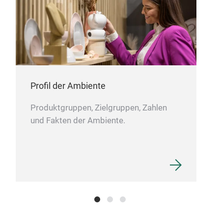
zerti
ORG
131
frei
Ein 
Lebe
emp
Auf
unse
Profil der Ambiente
Produktgruppen, Zielgruppen, Zahlen
und Fakten der Ambiente.