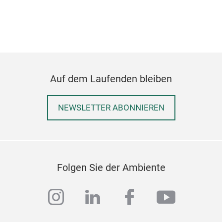
REI
In u
pra
Was
Auf dem Laufenden bleiben
NEWSLETTER ABONNIEREN
Folgen Sie der Ambiente
instagram
linkedin
facebook
youtub