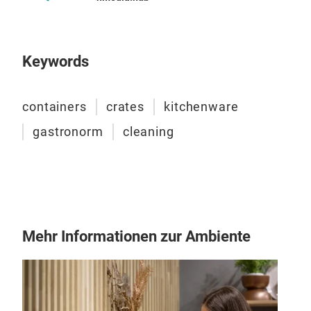
ABF
Wir 
Keywords
Abfä
wesh
containers
crates
kitchenware
anbi
und 
gastronorm
cleaning
Müll
Müll
recy
Auß
Nut
herg
Mehr Informationen zur Ambiente
Kuns
herg
erle
Behä