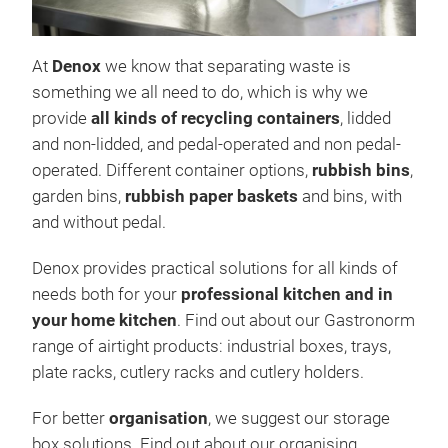
PRO
At
Denox
we know that separating waste is
Deno
something we all need to do, which is why we
von 
provide
all kinds of recycling containers
, lidded
Küch
and non-lidded, and pedal-operated and non pedal-
Info
operated. Different container options,
rubbish bins
,
Sort
garden bins,
rubbish paper baskets
and bins, with
Dopp
and without pedal.
Öffn
Bisp
Denox provides practical solutions for all kinds of
Lebe
needs both for your
professional kitchen and in
Sta
your home kitchen
. Find out about our Gastronorm
bis 
range of airtight products: industrial boxes, trays,
Farb
plate racks, cutlery racks and cutlery holders.
Inte
For better
organisation
, we suggest our storage
box solutions. Find out about our organising