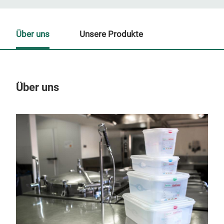
Über uns
Unsere Produkte
Über uns
Un