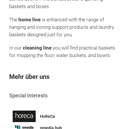
baskets and boxes.
IND
The
home line
is enhanced with the range of
Kom
hanging and ironing support products and laundry
Stan
baskets designed just for you.
Geei
Zert
In our
cleaning line
you will find practical baskets
10/
for mopping the floor, water buckets, and bowls.
Lebe
Fal
Stan
Mehr über uns
bei 
Stap
Special Interests
HoReCa
nmedia.hub