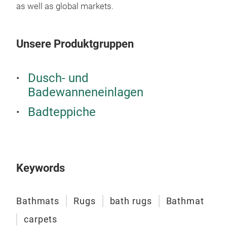
as well as global markets.
Unsere Produktgruppen
Veg
Dusch- und
Supe
Badewanneneinlagen
Badteppiche
Keywords
Bathmats
Rugs
bath rugs
Bathmat
carpets