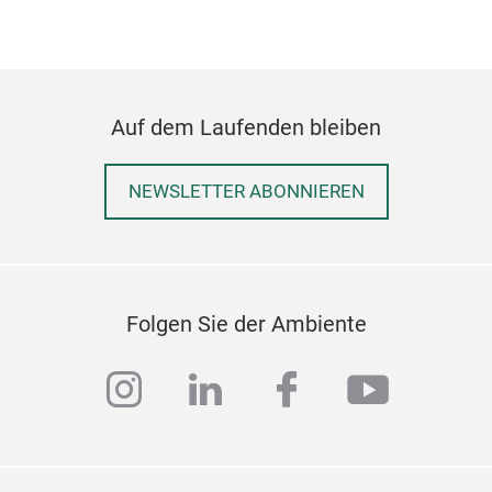
Auf dem Laufenden bleiben
TOI
NEWSLETTER ABONNIEREN
26 x
Folgen Sie der Ambiente
instagram
linkedin
facebook
youtub