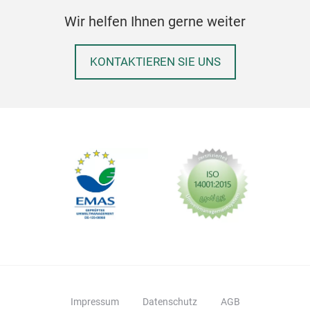
Wir helfen Ihnen gerne weiter
KONTAKTIEREN SIE UNS
LAR
50 x
welc
seit
Reiß
Impressum
Datenschutz
AGB