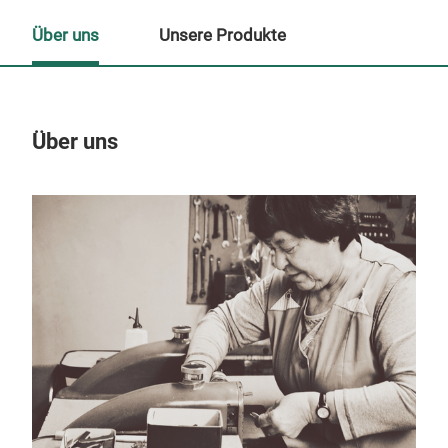
Über uns
Unsere Produkte
Über uns
Un