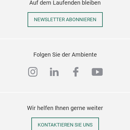
Auf dem Laufenden bleiben
Rou
NEWSLETTER ABONNIEREN
Roun
gas
Folgen Sie der Ambiente
Serv
deca
instagram
linkedin
facebook
youtub
Wir helfen Ihnen gerne weiter
KONTAKTIEREN SIE UNS