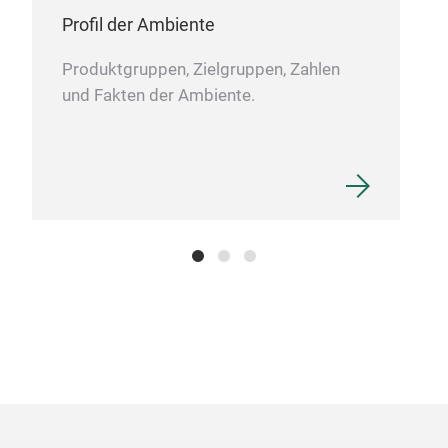
Profil der Ambiente
Roun
gas
Produktgruppen, Zielgruppen, Zahlen
und Fakten der Ambiente.
Serv
deca