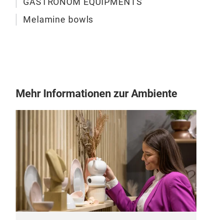
GASTRONOM EQUIPMENTS
Melamine bowls
Elip
Mehr Informationen zur Ambiente
Rou