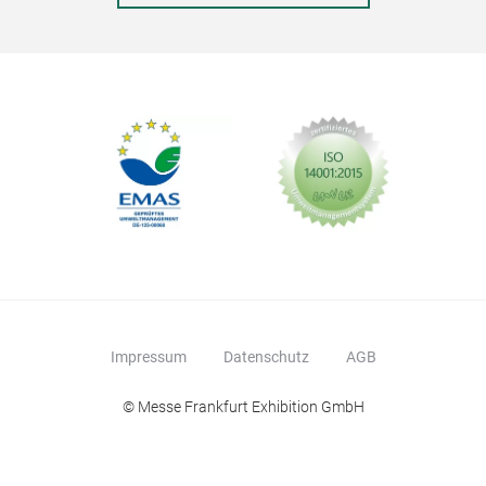
Impressum
Datenschutz
AGB
Bat
Mela
© Messe Frankfurt Exhibition GmbH
Cate
Arti