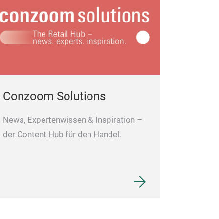
Made from vege
Carefully refin
capacious - wil
documents, prov
Two pockets for
organise your c
Conzoom Solutions
great!
Registered desi
News, Expertenwissen & Inspiration –
gadget!
der Content Hub für den Handel.