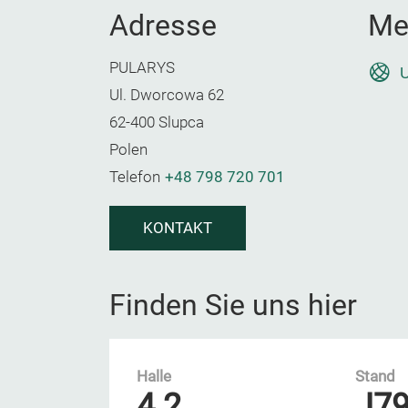
Adresse
Me
PULARYS
U
Ul. Dworcowa 62
62-400 Slupca
Polen
Telefon
+48 798 720 701
KONTAKT
Finden Sie uns hier
Halle
Stand
4.2
J7