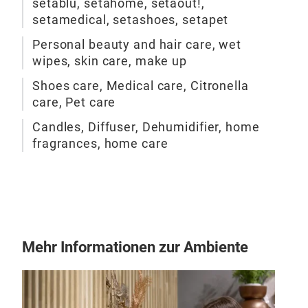
setablu, setahome, setaout!,
setamedical, setashoes, setapet
Personal beauty and hair care, wet
wipes, skin care, make up
Shoes care, Medical care, Citronella
care, Pet care
Candles, Diffuser, Dehumidifier, home
fragrances, home care
set
Mehr Informationen zur Ambiente