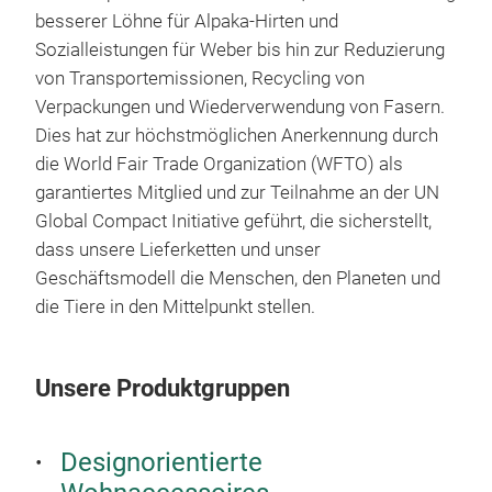
besserer Löhne für Alpaka-Hirten und
Urla
Sozialleistungen für Weber bis hin zur Reduzierung
wer
von Transportemissionen, Recycling von
Verpackungen und Wiederverwendung von Fasern.
Cart
Écr
Dies hat zur höchstmöglichen Anerkennung durch
recy
die World Fair Trade Organization (WFTO) als
beso
Die 
garantiertes Mitglied und zur Teilnahme an der UN
lang
Ceci
Global Compact Initiative geführt, die sicherstellt,
wird
dass unsere Lieferketten und unser
vera
Die 
Geschäftsmodell die Menschen, den Planeten und
ande
eine
die Tiere in den Mittelpunkt stellen.
gelt
Webs
Wol
Auß
Vor
gewe
Unsere Produktgruppen
neue
hat 
träg
eine
Ress
Designorientierte
Text
werd
Moti