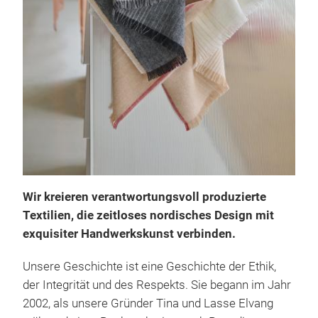
Wir kreieren verantwortungsvoll produzierte
Car
Textilien, die zeitloses nordisches Design mit
Die 
exquisiter Handwerkskunst verbinden.
Sem
Unsere Geschichte ist eine Geschichte der Ethik,
der Integrität und des Respekts. Sie begann im Jahr
Cart
2002, als unsere Gründer Tina und Lasse Elvang
aus 