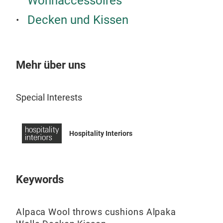
Wohnaccessoires
ist 
Stre
Decken und Kissen
Orga
gepu
Orga
einf
Gara
Ver
Mehr über uns
Écr
und 
30 %
einz
Special Interests
ist 
zu s
währ
Hospitality Interiors
und 
Alpa
isol
Keywords
was
ist 
somi
Lav
Alpaca Wool throws cushions Alpaka
ein