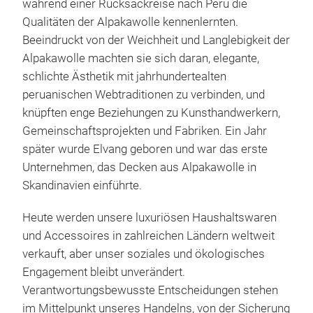
während einer Rucksackreise nach Peru die
Mitt
Qualitäten der Alpakawolle kennenlernten.
räts
Beeindruckt von der Weichheit und Langlebigkeit der
Rosa
Alpakawolle machten sie sich daran, elegante,
Blau
schlichte Ästhetik mit jahrhundertealten
Ran
peruanischen Webtraditionen zu verbinden, und
knüpften enge Beziehungen zu Kunsthandwerkern,
Die 
Gemeinschaftsprojekten und Fabriken. Ein Jahr
von 
später wurde Elvang geboren und war das erste
erst
Unternehmen, das Decken aus Alpakawolle in
Erde
Skandinavien einführte.
zwei
dem
Heute werden unsere luxuriösen Haushaltswaren
Erin
und Accessoires in zahlreichen Ländern weltweit
Idee
verkauft, aber unser soziales und ökologisches
Koll
Engagement bleibt unverändert.
pas
Verantwortungsbewusste Entscheidungen stehen
Fran
im Mittelpunkt unseres Handelns, von der Sicherung
und