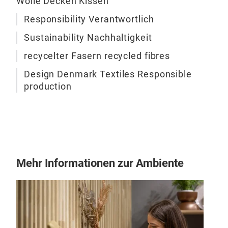
Wolle Decken Kissen
Die
Orga
und 
Responsibility Verantwortlich
Orga
der 
Gara
Sustainability Nachhaltigkeit
Phän
Ver
recycelter Fasern recycled fibres
Mis
und 
klei
Design Denmark Textiles Responsible
der 
production
verl
sich
zusä
char
die 
Mehr Informationen zur Ambiente
Leic
Vari
die
Hint
Rosa