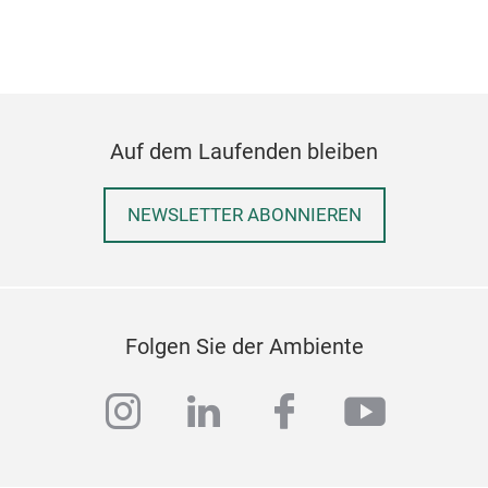
eige
klas
Beig
Farb
Alpa
gefä
Auf dem Laufenden bleiben
Écru
NEWSLETTER ABONNIEREN
das 
ist.
bei 
Scha
Temp
Folgen Sie der Ambiente
dass
dahe
instagram
linkedin
facebook
youtub
sin
atmu
sie 