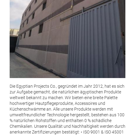
Bad
Die
hoch
Haut
allg
wird
gew
idea
M
die
Die Egyptian Projects Co., gegründet im Jahr 2012, hat es sich
aus 
zur Aufgabe gemacht, die natürlichen ägyptischen Produkte
für 
weltweit bekannt zu machen. Wir bieten eine breite Palette
eine
hochwertiger Hautpflegeprodukte, Accessoires und
Küchenschwämme an. Alle unsere Produkte werden mit
die 
umweltfreundlicher Technologie hergestellt, bestehen aus 100
den 
% natürlichen Rohstoffen und enthalten 0 % schädliche
Haut
Chemikalien. Unsere Qualität und Nachhaltigkeit werden durch
anerkannte Zertifizierungen bestätigt:
•
ISO 9001 & ISO 45001
Dank