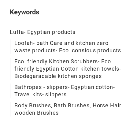
Eine
die 
Keywords
umw
Vel
Luffa- Egyptian products
berü
Baum
Loofah- bath Care and kitchen zero
und
waste products- Eco. consious products
M
wirk
Eco. friendly Kitchen Scrubbers- Eco.
verw
friendly Egyptian Cotton kitchen towels-
Luff
Biodegaradable kitchen sponges
All
Bathropes - slippers- Egyptian cotton-
Kraf
Travel kits- slippers
Min
Buch
Body Brushes, Bath Brushes, Horse Hair
unte
wooden Brushes
vera
Roh
und 