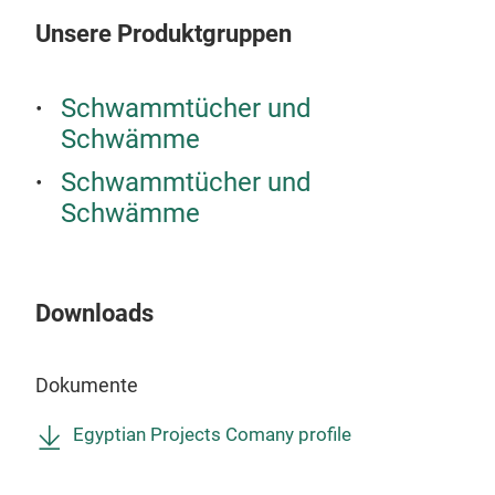
zufr
Unsere Produktgruppen
als
Lösu
verw
Schwammtücher und
hoch
Schwämme
M
Bau
Schwammtücher und
Mas
Schwämme
zel
scho
Kra
min
Downloads
100
100 
Dokumente
100 
Egyptian Projects Comany profile
Buc