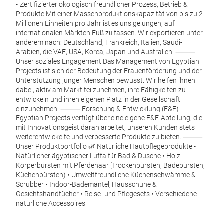
•
Zertifizierter ökologisch freundlicher Prozess, Betrieb &
voll
Produkte Mit einer Massenproduktionskapazität von bis zu 2
synt
Millionen Einheiten pro Jahr ist es uns gelungen, auf
internationalen Märkten Fuß zu fassen. Wir exportieren unter
Körp
anderem nach: Deutschland, Frankreich, Italien, Saudi-
trad
Arabien, die VAE, USA, Korea, Japan und Australien. ⸻
Unser soziales Engagement Das Management von Egyptian
effe
Projects ist sich der Bedeutung der Frauenförderung und der
Pro
Unterstützung junger Menschen bewusst. Wir helfen ihnen
dabei, aktiv am Markt teilzunehmen, ihre Fähigkeiten zu
entwickeln und ihren eigenen Platz in der Gesellschaft
einzunehmen. ⸻ Forschung & Entwicklung (F&E)
Egyptian Projects verfügt über eine eigene F&E-Abteilung, die
mit Innovationsgeist daran arbeitet, unseren Kunden stets
weiterentwickelte und verbesserte Produkte zu bieten. ⸻
Unser Produktportfolio 🌿 Natürliche Hautpflegeprodukte
•
Natürlicher ägyptischer Luffa für Bad & Dusche
•
Holz-
Körperbürsten mit Pferdehaar (Trockenbürsten, Badebürsten,
Küchenbürsten)
•
Umweltfreundliche Küchenschwämme &
Han
Scrubber
•
Indoor-Bademäntel, Hausschuhe &
Gesichtshandtücher
•
Reise- und Pflegesets
•
Verschiedene
natürliche Accessoires
Eine
die 