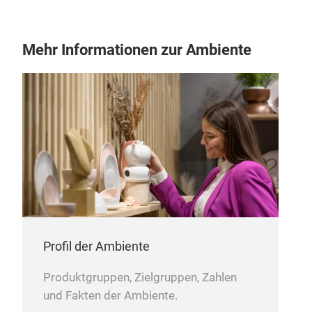
bie
Indi
Mehr Informationen zur Ambiente
unse
Pou
100
100 
Eine
100
Ansp
100 
Die
100 
perf
und 
Note
Eleg
M
schä
attr
Profil der Ambiente
sein
sei
Produktgruppen, Zielgruppen, Zahlen
ist.
und Fakten der Ambiente.
verb