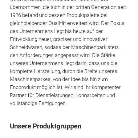
Gesc
übernommen, die sich in der dritten Generation seit
Alle
1926 befand und dessen Produktpalette bei
Klin
gleichbleibender Qualität erweitert wird. Der Fokus
Anf
des Unternehmens liegt bis heute auf der
Prem
Entwicklung neuer, präziser und innovativer
und 
Schneidwaren, sodass der Maschinenpark stets
Chr
den Anforderungen angepasst wird. Die Stärke
57 
unseres Unternehmens liegt darin, dass uns die
Rost
komplette Herstellung, durch die Breite unseres
Trad
Maschinenparkes, von der Idee bis hin zum
Natu
Endprodukt möglich ist. Wir sind Ihr kompetenter
Partner für Dienstleistungen, Lohnarbeiten und
vollständige Fertigungen.
Unsere Produktgruppen