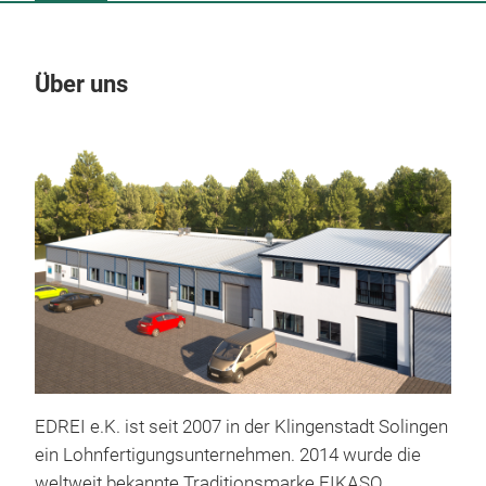
Über uns
Un
M
EDREI e.K. ist seit 2007 in der Klingenstadt Solingen
ein Lohnfertigungsunternehmen. 2014 wurde die
weltweit bekannte Traditionsmarke EIKASO