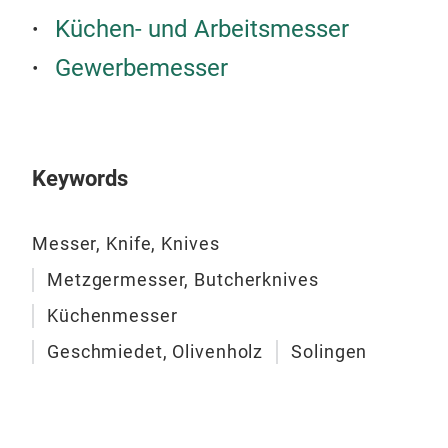
Gas
Küchen- und Arbeitsmesser
Gas
Gewerbemesser
Alle
Klin
Anf
Prem
Keywords
priv
Chr
57 
Messer, Knife, Knives
Rost
Metzgermesser, Butcherknives
Trad
Küchenmesser
Geschmiedet, Olivenholz
Solingen