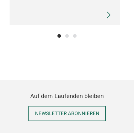
Fis
Fisc
Alle
Klin
Anf
Prem
den 
Chr
Auf dem Laufenden bleiben
57 
Rost
Trad
NEWSLETTER ABONNIEREN