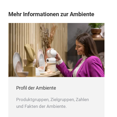
Mehr Informationen zur Ambiente
Met
Met
Alle
Klin
Anf
Prem
priv
Chr
57 
Rost
Trad
Profil der Ambiente
Produktgruppen, Zielgruppen, Zahlen
und Fakten der Ambiente.