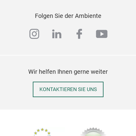
Folgen Sie der Ambiente
instagram
linkedin
facebook
youtub
Ber
Ber
Alle
Wir helfen Ihnen gerne weiter
Klin
Anf
Prem
KONTAKTIEREN SIE UNS
priv
Chr
57 
Rost
Trad