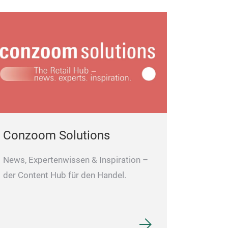
These cute Sant
our extensive C
We have large s
and dinner sets.
everything you 
Christmas table 
designed in the 
Dining.
Conzoom Solutions
News, Expertenwissen & Inspiration –
der Content Hub für den Handel.