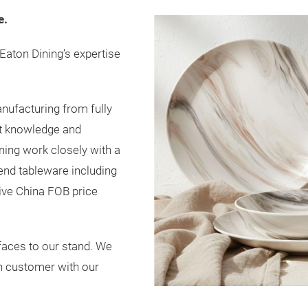
e.
 Eaton Dining’s expertise
nufacturing from fully
et knowledge and
ning work closely with a
end tableware including
ive China FOB price
aces to our stand. We
h customer with our