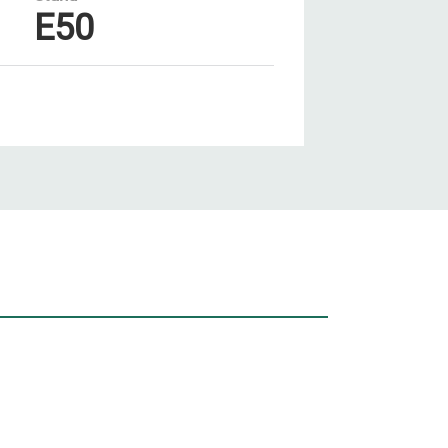
E50
Unsere