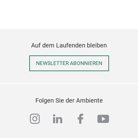
Auf dem Laufenden bleiben
NEWSLETTER ABONNIEREN
Wan
Wan
Folgen Sie der Ambiente
instagram
linkedin
facebook
youtub
M