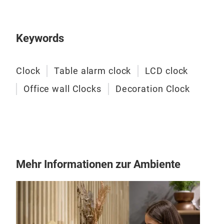
Fun
Keywords
Eine
temp
Clock
Table alarm clock
LCD clock
Office wall Clocks
Decoration Clock
M
Mehr Informationen zur Ambiente