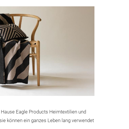
im Hause Eagle Products Heimtextilien und
Cashmered
sie können ein ganzes Leben lang verwendet
PONTRESI