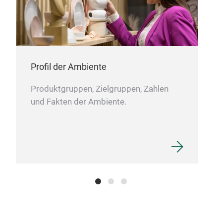
Each 
4x6”)
This 
M
craft
stick
Profil der Ambiente
Easy 
Produktgruppen, Zielgruppen, Zahlen
und Fakten der Ambiente.