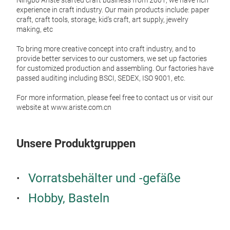
Ningbo Ariste started craft business from 2001, we have rich
experience in craft industry. Our main products include: paper
craft, craft tools, storage, kid’s craft, art supply, jewelry
making, etc
To bring more creative concept into craft industry, and to
provide better services to our customers, we set up factories
for customized production and assembling. Our factories have
passed auditing including BSCI, SEDEX, ISO 9001, etc.
For more information, please feel free to contact us or visit our
Art 
website at www.ariste.com.cn
Art B
Item
Unsere Produktgruppen
Size
Can b
Vorratsbehälter und -gefäße
Perfe
M
Hobby, Basteln
Easy 
take 