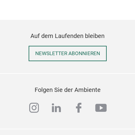
A5 
A5 D
Item
Auf dem Laufenden bleiben
Open
The A
colle
NEWSLETTER ABONNIEREN
scrap
M
and 
It ca
fabric
Folgen Sie der Ambiente
Other
Moreo
instagram
linkedin
facebook
youtub