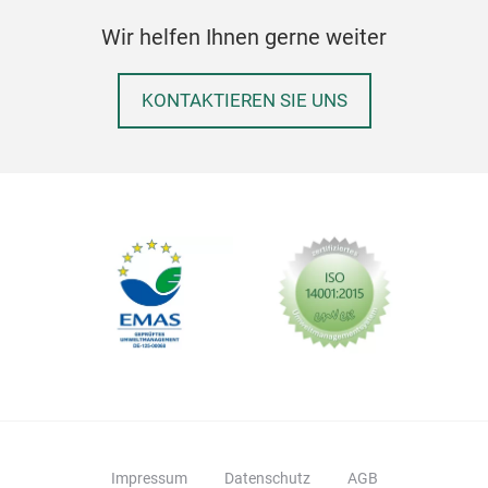
Wir helfen Ihnen gerne weiter
KONTAKTIEREN SIE UNS
Hot 
Hot F
Item
This 
plugg
creat
M
Tip o
from 
fine 
Impressum
Datenschutz
AGB