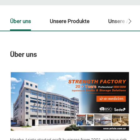
Über uns
Unsere Produkte
Unsere Ansp
Über uns
Un
M