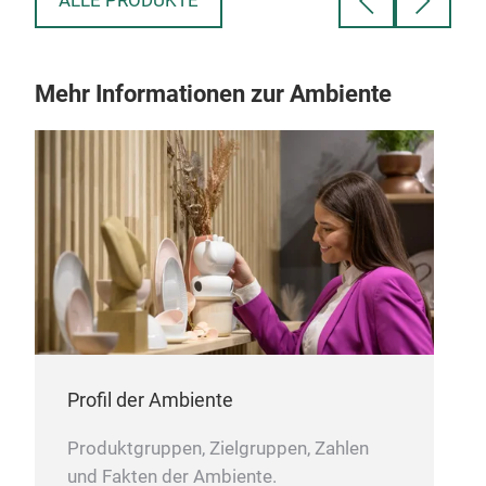
ALLE PRODUKTE
as
einzigartigen ProHeat-Elemente. Die Gussteile
und 
werden von Hand mit verschiedenen
und
Farboptionen besprüht, und wenn Sie einen Blick
Hoc
Mehr Informationen zur Ambiente
in das Innere eines Gussteils werfen würden,
Bag
würden Sie wahrscheinlich die Fingerabdrücke
(toa
is
des Sprühers sehen! Jeder klassische Toaster
Auf
eh-
verfügt über eine Auftaufunktion, eine Bagel-
Hohe
Funktion (toastet die geschnittene Seite,
präz
während die andere erwärmt wird) und einen
Leic
Schlitzwähler; Sie müssen nur die Steckplätze
Ede
beheizen, die Sie nutzen möchten, und sparen so
Hoc
Energie. Sandwichkäfige können separat
Entf
erworben werden, um köstliche getoastete
Ver
Sandwiches zuzubereiten. eine einfache,
Der 
Profil der Ambiente
vielseitige und schnelle Mittagslösung für die
extr
ganze Familie.
Produktgruppen, Zielgruppen, Zahlen
und Fakten der Ambiente.