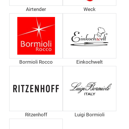
Schm
Airtender
Weck
Hers
völl
bruc
Ges
erha
Bormioli Rocco
Einkochwelt
Ritzenhoff
Luigi Bormioli