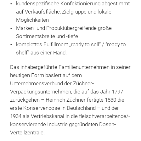
kundenspezifische Konfektionierung abgestimmt
(Büg
auf Verkaufsfläche, Zielgruppe und lokale
(Bü
Möglichkeiten
(pra
Marken- und Produktübergreifende große
Sortimentsbreite und -tiefe
komplettes Fulfillment „ready to sell“ / “ready to
shelf“ aus einer Hand.
Das inhabergeführte Familienunternehmen in seiner
heutigen Form basiert auf dem
Unternehmensverbund der Züchner-
WE
Verpackungsunternehmen, die auf das Jahr 1797
zurückgehen – Heinrich Züchner fertigte 1830 die
WEC
erste Konservendose in Deutschland – und der
grö
1934 als Vertriebskanal in die fleischverarbeitende/-
Trad
konservierende Industrie gegründeten Dosen-
Gesa
Verteilzentrale.
Zub