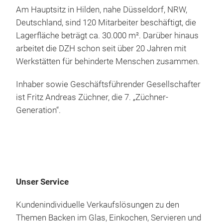
indu
Am Hauptsitz in Hilden, nahe Düsseldorf, NRW,
Kund
Deutschland, sind 120 Mitarbeiter beschäftigt, die
Disc
Lagerfläche beträgt ca. 30.000 m². Darüber hinaus
Wied
arbeitet die DZH schon seit über 20 Jahren mit
Für 
Werkstätten für behinderte Menschen zusammen.
Selb
zusä
Inhaber sowie Geschäftsführender Gesellschafter
Plat
ist Fritz Andreas Züchner, die 7. „Züchner-
Generation“.
Unser Service
Kundenindividuelle Verkaufslösungen zu den
Themen Backen im Glas, Einkochen, Servieren und