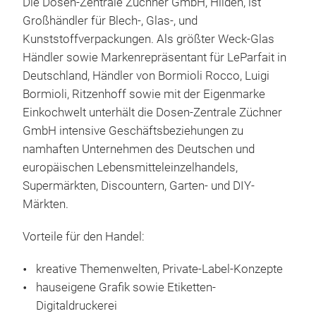
Die Dosen-Zentrale Züchner GmbH, Hilden, ist
Großhändler für Blech-, Glas-, und
Kunststoffverpackungen. Als größter Weck-Glas
Händler sowie Markenrepräsentant für LeParfait in
Deutschland, Händler von Bormioli Rocco, Luigi
Bormioli, Ritzenhoff sowie mit der Eigenmarke
Bor
Einkochwelt unterhält die Dosen-Zentrale Züchner
Bor
GmbH intensive Geschäftsbeziehungen zu
Borm
namhaften Unternehmen des Deutschen und
welt
europäischen Lebensmitteleinzelhandels,
Seg
Supermärkten, Discountern, Garten- und DIY-
Kons
Märkten.
gel
Vorteile für den Handel:
gefr
von 
kreative Themenwelten, Private-Label-Konzepte
Ihne
hauseigene Grafik sowie Etiketten-
ital
Digitaldruckerei
Schr