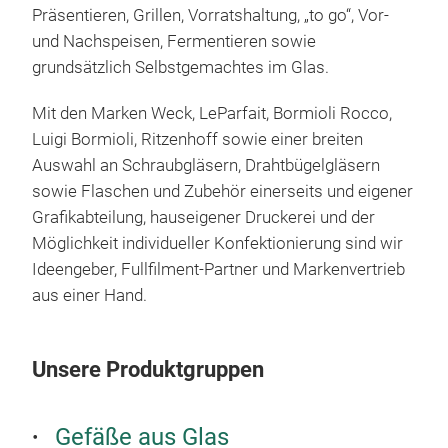
RIT
Präsentieren, Grillen, Vorratshaltung, „to go“, Vor-
und Nachspeisen, Fermentieren sowie
RIT
grundsätzlich Selbstgemachtes im Glas.
Lei
steh
Mit den Marken Weck, LeParfait, Bormioli Rocco,
Deut
Luigi Bormioli, Ritzenhoff sowie einer breiten
Mit 
Auswahl an Schraubgläsern, Drahtbügelgläsern
Kris
sowie Flaschen und Zubehör einerseits und eigener
Unt
Grafikabteilung, hauseigener Druckerei und der
Part
Möglichkeit individueller Konfektionierung sind wir
spez
Ideengeber, Fullfilment-Partner und Markenvertrieb
Dek
aus einer Hand.
erwe
Wass
zeig
Unsere Produktgruppen
hoch
set
Gefäße aus Glas