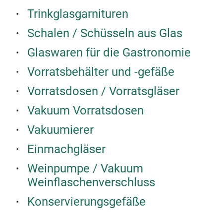
Trinkglasgarnituren
Ein
Schalen / Schüsseln aus Glas
Ein
Glaswaren für die Gastronomie
Sel
EIN
Vorratsbehälter und -gefäße
ver
Vorratsdosen / Vorratsgläser
abg
The
Vakuum Vorratsdosen
Präs
Vakuumierer
Sor
Tra
Einmachgläser
der 
Weinpumpe / Vakuum
von 
Weinflaschenverschluss
Zub
und 
Konservierungsgefäße
Sel