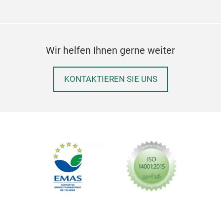
Wir helfen Ihnen gerne weiter
KONTAKTIEREN SIE UNS
Kis
Das 
Webe
hoch
Déla
auße