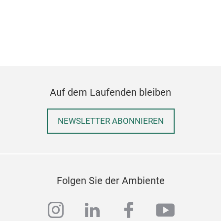
Ges
Rein
was
Atel
Farb
weic
was
Auf dem Laufenden bleiben
lief
M
für 
NEWSLETTER ABONNIEREN
Fer
die 
Man
Folgen Sie der Ambiente
instagram
linkedin
facebook
youtub