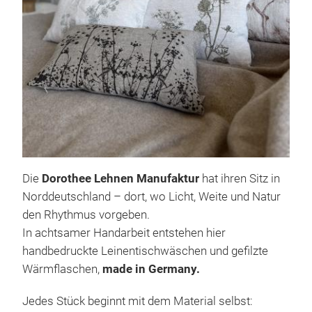
Tas
Die 
Desi
Schö
Prod
Die
Dorothee Lehnen Manufaktur
hat ihren Sitz in
Nord
Norddeutschland – dort, wo Licht, Weite und Natur
und 
den Rhythmus vorgeben.
Natu
In achtsamer Handarbeit entstehen hier
M
Des
handbedruckte Leinentischwäschen und gefilzte
Man
Wärmflaschen,
made in Germany.
herz
Jedes Stück beginnt mit dem Material selbst:
Gro