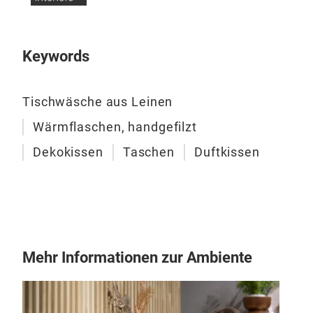
Keywords
Tischwäsche aus Leinen
Lei
Wärmflaschen, handgefilzt
Im A
Dekokissen
Taschen
Duftkissen
werd
öste
auß
Lein
im S
Koll
M
Mehr Informationen zur Ambiente
Kis
Farb
sind