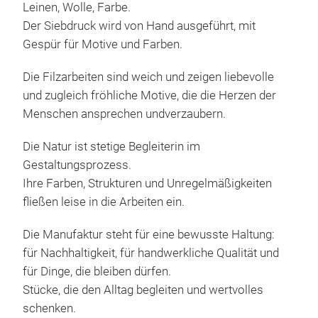
Leinen, Wolle, Farbe.
Sack
Der Siebdruck wird von Hand ausgeführt, mit
und 
Gespür für Motive und Farben.
Alte
mode
Die Filzarbeiten sind weich und zeigen liebevolle
nach
und zugleich fröhliche Motive, die die Herzen der
Geei
Menschen ansprechen undverzaubern.
ang
Die Natur ist stetige Begleiterin im
Gestaltungsprozess.
Ihre Farben, Strukturen und Unregelmäßigkeiten
fließen leise in die Arbeiten ein.
Wär
Die Manufaktur steht für eine bewusste Haltung:
Wär
für Nachhaltigkeit, für handwerkliche Qualität und
Woh
für Dinge, die bleiben dürfen.
Fre
Stücke, die den Alltag begleiten und wertvolles
doro
schenken.