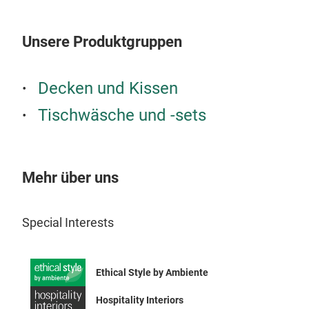
viel
hoc
Woll
Unsere Produktgruppen
M
Hoch
unse
Decken und Kissen
gefi
glei
Tischwäsche und -sets
Wir 
zus
der 
Mehr über uns
Frö
sein
sich
Special Interests
eig
Ethical Style by Ambiente
Hospitality Interiors