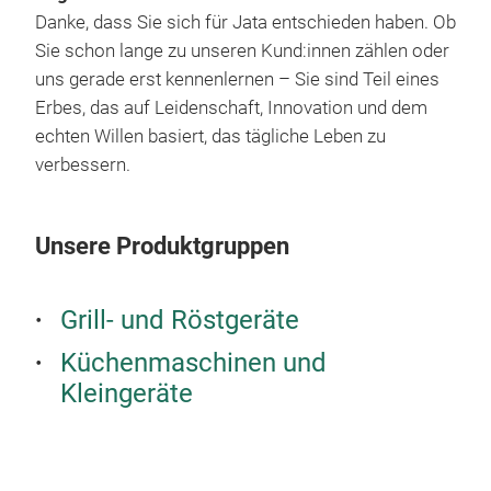
Dur
Spü
Danke, dass Sie sich für Jata entschieden haben. Ob
ausr
eine
Sie schon lange zu unseren Kund:innen zählen oder
Eint
Spü
uns gerade erst kennenlernen – Sie sind Teil eines
Hoh
Tis
Erbes, das auf Leidenschaft, Innovation und dem
durc
dire
echten Willen basiert, das tägliche Leben zu
War
und
gem
verbessern.
für 
Gle
Koc
Geri
Kons
biet
möch
gesa
Unsere Produktgruppen
Gril
groß
Jat
Herg
Wär
Ant
Span
Grill- und Röstgeräte
Koch
Koch
Qual
Ant
Ant
Küchenmaschinen und
Spa
erle
Lebe
Kleingeräte
Sie 
erle
Erh
Dop
küh
erm
GR
prak