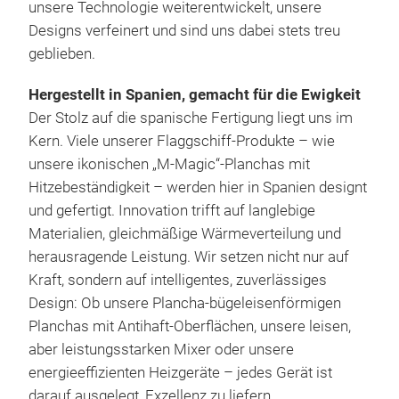
Wär
unsere Technologie weiterentwickelt, unsere
M-M
Designs verfeinert und sind uns dabei stets treu
War
för
geblieben.
für 
die
Gril
glei
Hergestellt in Spanien, gemacht für die Ewigkeit
einf
Sup
Der Stolz auf die spanische Fertigung liegt uns im
Gem
sich
Kern. Viele unserer Flaggschiff-Produkte – wie
– di
bess
unsere ikonischen „M-Magic“-Planchas mit
sta
wer
Hitzebeständigkeit – werden hier in Spanien designt
Die
Abn
und gefertigt. Innovation trifft auf langlebige
viel
kan
Materialien, gleichmäßige Wärmeverteilung und
Geb
ohn
herausragende Leistung. Wir setzen nicht nur auf
wer
Kraft, sondern auf intelligentes, zuverlässiges
Sau
Design: Ob unsere Plancha-bügeleisenförmigen
samm
Planchas mit Antihaft-Oberflächen, unsere leisen,
GR5
hno
aber leistungsstarken Mixer oder unsere
Die
Kühl
energieeffizienten Heizgeräte – jedes Gerät ist
ein 
Betr
darauf ausgelegt, Exzellenz zu liefern.