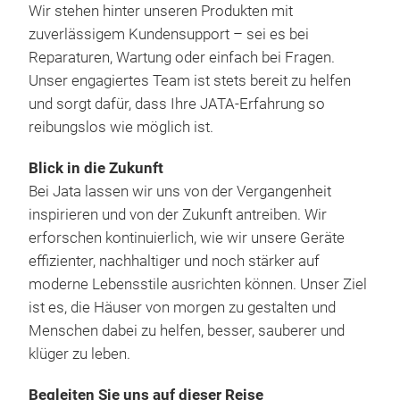
Aut
Wir stehen hinter unseren Produkten mit
einf
enth
konn
zuverlässigem Kundensupport – sei es bei
Koc
und 
und 
Reparaturen, Wartung oder einfach bei Fragen.
wird
sal
Ges
Unser engagiertes Team ist stets bereit zu helfen
mit
„Su
und sorgt dafür, dass Ihre JATA-Erfahrung so
Fett
die 
reibungslos wie möglich ist.
anti
Sauc
und
gesa
Blick in die Zukunft
Ther
ges
Bei Jata lassen wir uns von der Vergangenheit
geb
Abn
inspirieren und von der Zukunft antreiben. Wir
ist 
PE5
erforschen kontinuierlich, wie wir unsere Geräte
Rein
effizienter, nachhaltiger und noch stärker auf
Die
Auf
moderne Lebensstile ausrichten können. Unser Ziel
leis
Auff
ist es, die Häuser von morgen zu gestalten und
Kapa
gcp.
Menschen dabei zu helfen, besser, sauberer und
Eint
Kühl
klüger zu leben.
Hau
Betr
Gro
kan
Begleiten Sie uns auf dieser Reise