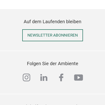
einf
Tis
dass
Auf dem Laufenden bleiben
kan
Herg
steh
NEWSLETTER ABONNIEREN
Mar
Spa
Folgen Sie der Ambiente
instagram
linkedin
facebook
youtub