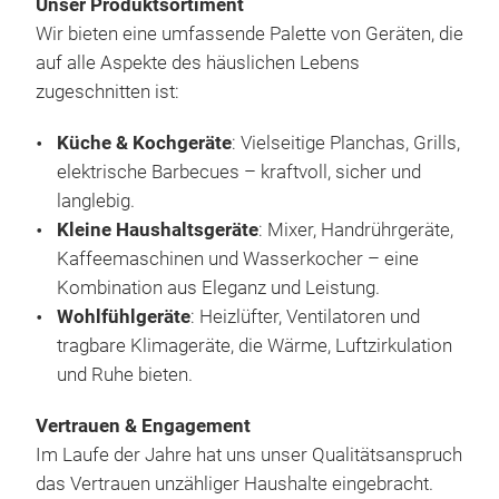
Gesc
Unser Produktsortiment
Meta
dank
Wir bieten eine umfassende Palette von Geräten, die
pla
Leis
auf alle Aspekte des häuslichen Lebens
Han
mach
zugeschnitten ist:
Span
JT9
Küc
Vera
Küche & Kochgeräte
: Vielseitige Planchas, Grills,
Die
Abn
elektrische Barbecues – kraftvoll, sicher und
leis
Temp
langlebig.
gle
präz
Kleine Haushaltsgeräte
: Mixer, Handrührgeräte,
verb
Grif
Kaffeemaschinen und Wasserkocher – eine
Hoh
hohe
Kombination aus Eleganz und Leistung.
Leis
erle
Wohlfühlgeräte
: Heizlüfter, Ventilatoren und
schn
Tis
tragbare Klimageräte, die Wärme, Luftzirkulation
M‑M
Koch
und Ruhe bieten.
Heiz
serv
Wär
Leic
Vertrauen & Engagement
War
dami
und 
Im Laufe der Jahre hat uns unser Qualitätsanspruch
idea
Ant
Geb
das Vertrauen unzähliger Haushalte eingebracht.
Elek
ist 