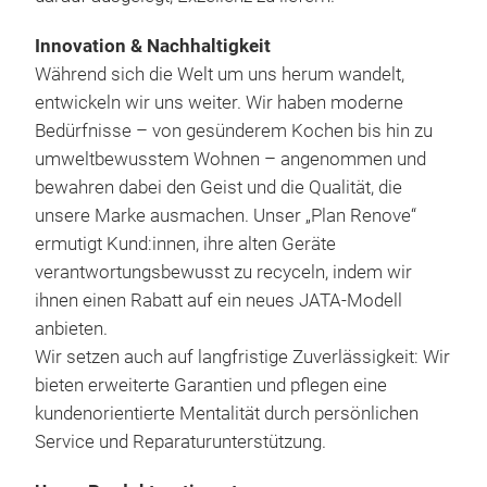
trad
Tra
Hau
Innovation & Nachhaltigkeit
Tisc
Ter
Während sich die Welt um uns herum wandelt,
Tisc
Temp
entwickeln wir uns weiter. Wir haben moderne
Ess
extr
Bedürfnisse – von gesünderem Kochen bis hin zu
Leic
in i
umweltbewusstem Wohnen – angenommen und
das
Gle
bewahren dabei den Geist und die Qualität, die
Rein
pate
unsere Marke ausmachen. Unser „Plan Renove“
spü
War
ausg
ermutigt Kund:innen, ihre alten Geräte
Lei
Gril
Hit
verantwortungsbewusst zu recyceln, indem wir
230 
auße
intr
ihnen einen Rabatt auf ein neues JATA-Modell
ele
GR55
Lei
anbieten.
Herg
Terr
230 
Wir setzen auch auf langfristige Zuverlässigkeit: Wir
Qual
Sor
gewä
bieten erweiterte Garantien und pflegen eine
prod
mit 
Kra
kundenorientierte Mentalität durch persönlichen
eign
Ober
Service und Reparaturunterstützung.
Gemü
Mes