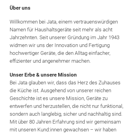
Über uns
Willkommen bei Jata, einem vertrauenswürdigen
Namen für Haushaltsgeräte seit mehr als acht
Jahrzehnten. Seit unserer Gründung im Jahr 1943
widmen wir uns der Innovation und Fertigung
hochwertiger Geräte, die den Alltag einfacher,
GR5
effizienter und angenehmer machen.
Die
Unser Erbe & unsere Mission
leis
Bei Jata glauben wir, dass das Herz des Zuhauses
glei
die Küche ist. Ausgehend von unserer reichen
Rein
Geschichte ist es unsere Mission, Geräte zu
Ant
entwerfen und herzustellen, die nicht nur funktional,
Koch
sondern auch langlebig, sicher und nachhaltig sind.
frei
Mit über 80 Jahren Erfahrung sind wir gemeinsam
gute
mit unseren Kund:innen gewachsen – wir haben