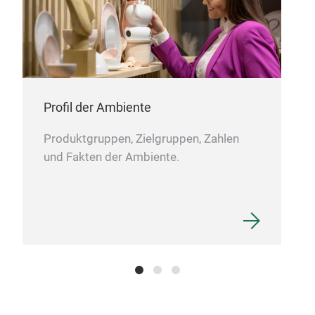
GL
Profil der Ambiente
Trad
zeit
Produktgruppen, Zielgruppen, Zahlen
Firm
und Fakten der Ambiente.
Die 
Entw
Eur
prod
han
Glas