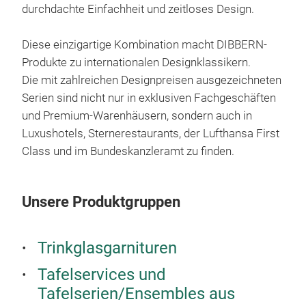
durchdachte Einfachheit und zeitloses Design.
Fin
Fine
Diese einzigartige Kombination macht DIBBERN-
CHIN
Produkte zu internationalen Designklassikern.
In d
Die mit zahlreichen Designpreisen ausgezeichneten
zu d
Serien sind nicht nur in exklusiven Fachgeschäften
ansp
und Premium-Warenhäusern, sondern auch in
durc
Luxushotels, Sternerestaurants, der Lufthansa First
Fest
Class und im Bundeskanzleramt zu finden.
Wird
masc
Sch
Unsere Produktgruppen
nach
Erge
Trinkglasgarnituren
sieb
Pro
Tafelservices und
Tafelserien/Ensembles aus