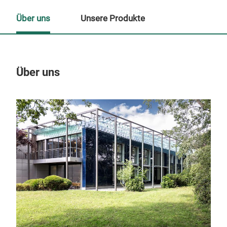
Über uns
Unsere Produkte
Über uns
Un