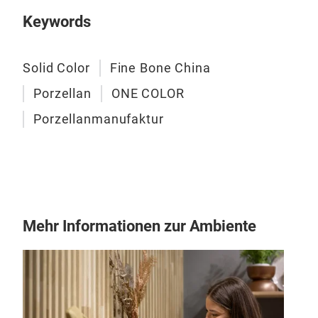
ein 
Keywords
klas
biet
indi
Solid Color
Fine Bone China
Porzellan
ONE COLOR
Porz
Porzellanmanufaktur
Mad
Mehr Informationen zur Ambiente