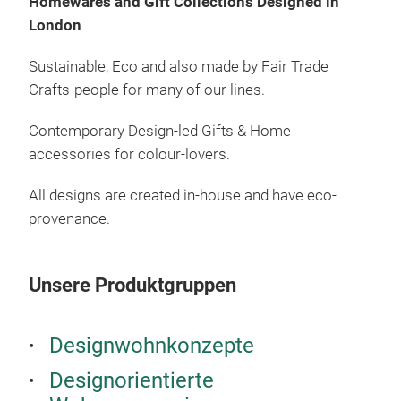
Homewares and Gift Collections Designed in
London
Sustainable, Eco and also made by Fair Trade
Crafts-people for many of our lines.
Contemporary Design-led Gifts & Home
accessories for colour-lovers.
All designs are created in-house and have eco-
provenance.
Dün
Unse
Unsere Produktgruppen
Tafe
Spit
Designwohnkonzepte
Feie
Ausw
Designorientierte
Col