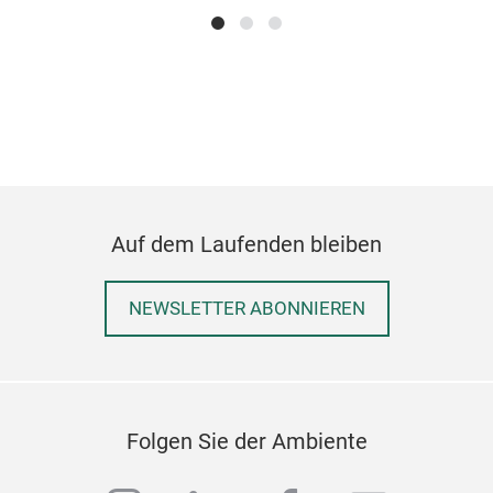
Ker
Unse
Auf dem Laufenden bleiben
recy
und 
unse
NEWSLETTER ABONNIEREN
lei
klas
Einr
Eige
Folgen Sie der Ambiente
mit 