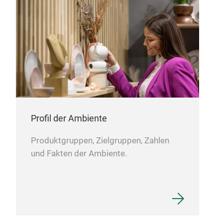
Unse
vers
sind
Farb
umw
arch
(Bri
viel
Seeg
Profil der Ambiente
nebe
Produktgruppen, Zielgruppen, Zahlen
Hau
und Fakten der Ambiente.
Plat
Näht
wide
eign
im A