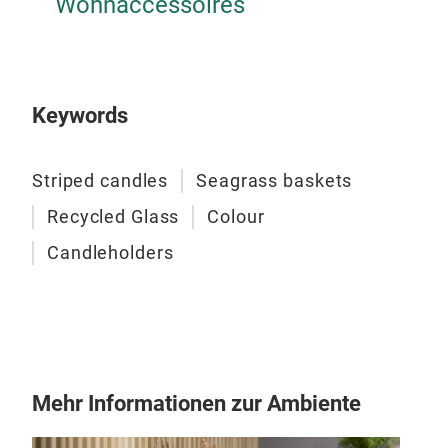
Wohnaccessoires
Reg
Vari
Jahr
Scha
Keywords
Striped candles
Seagrass baskets
Recycled Glass
Colour
Candleholders
Mehr Informationen zur Ambiente
Pla