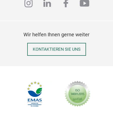
instagram
linkedin
facebook
youtub
Wir helfen Ihnen gerne weiter
KONTAKTIEREN SIE UNS
Übe
Unse
wer
gew
Eink
her
für 