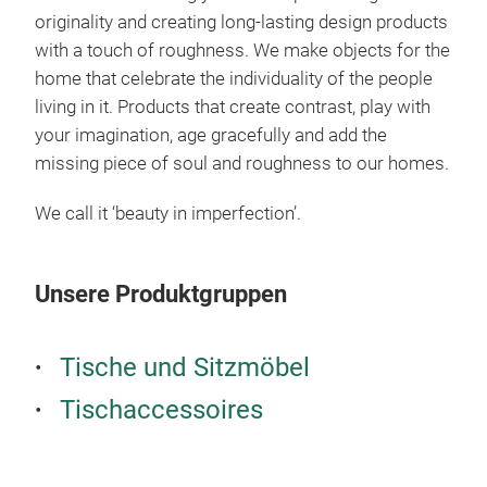
originality and creating long-lasting design products
with a touch of roughness. We make objects for the
home that celebrate the individuality of the people
living in it. Products that create contrast, play with
your imagination, age gracefully and add the
missing piece of soul and roughness to our homes.
Lun
We call it ‘beauty in imperfection’.
The 
popu
deco
Unsere Produktgruppen
Luna
a be
Tische und Sitzmöbel
char
aest
Tischaccessoires
mini
Luna