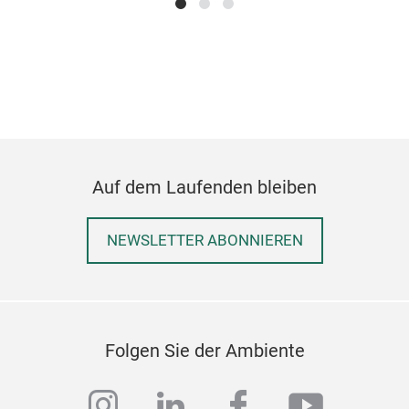
Its 
Jap
and 
whil
impe
beau
the 
bet
Auf dem Laufenden bleiben
with
Ceto
NEWSLETTER ABONNIEREN
brea
form
prod
beau
expe
Folgen Sie der Ambiente
trad
Oni
instagram
linkedin
facebook
youtub
The