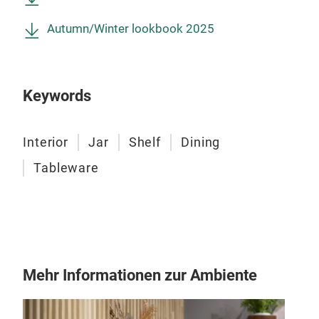
Desi
Autumn/Winter lookbook 2025
Rip
The 
dist
Keywords
addi
prod
Interior
Jar
Shelf
Dining
aest
stri
Tableware
of t
the 
and 
with
pers
Mehr Informationen zur Ambiente
shap
tabl
tabl