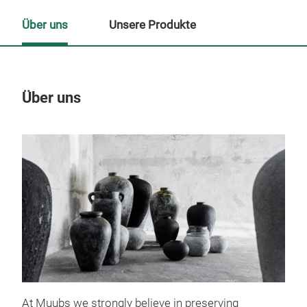
Über uns
Unsere Produkte
Über uns
Un
At Muubs we strongly believe in preserving