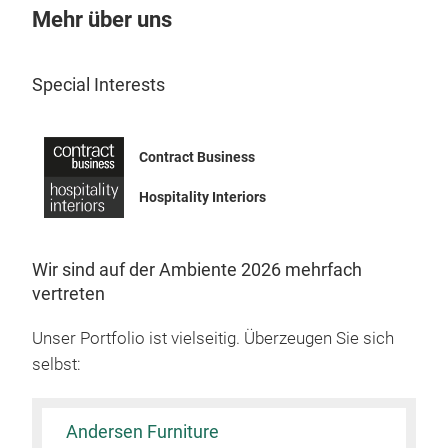
Mehr über uns
jars
hand
crea
Special Interests
stor
to t
Contract Business
The 
Hospitality Interiors
wate
Inst
insi
Wir sind auf der Ambiente 2026 mehrfach
You 
vertreten
styl
Noi
Unser Portfolio ist vielseitig. Überzeugen Sie sich
Luna
selbst:
The 
colo
high
Andersen Furniture
The 