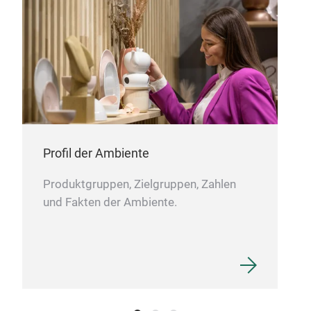
maki
tabl
wate
cham
glas
or a
is m
ribb
Profil der Ambiente
item
Cet
Produktgruppen, Zielgruppen, Zahlen
The 
und Fakten der Ambiente.
redi
sto
and 
Ceto
Japa
embr