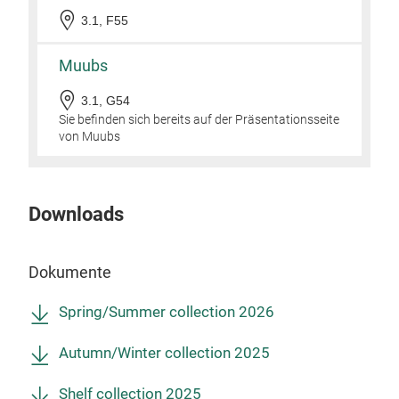
popu
3.1, F55
desi
rece
Muubs
expr
3.1, G54
Sie befinden sich bereits auf der Präsentationsseite
The 
von Muubs
home
pers
disp
Downloads
livi
The 
Dokumente
mini
atmo
Spring/Summer collection 2026
idea
Autumn/Winter collection 2025
Max
Shelf collection 2025