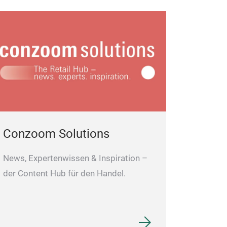
4 GUAGE E
CUTLERY 
Conzoom Solutions
ransform your d
News, Expertenwissen & Inspiration –
Eternal Cutlery 
der Content Hub für den Handel.
crafted to bring
to your table.
M
the Eternal Cutl
a comfortable g