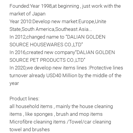
Founded:Year 1998,at beginning , just work with the
market of Japan
Year 2010:Develop new market:Europe,Unite
State,South America,Southeast Asia...
In 2012,changed name to “DALIAN GOLDEN
SOURCE HOUSEWARES CO.,LTD”
In 2016,created new company“DALIAN GOLDEN
mic
SOURCE PET PRODUCTS CO.,LTD”
Micr
In 2020,we develop new items lines :Protective lines
Supe
turnover already USD40 Million by the middle of the
year
M
Product lines:
all household items , mainly the house cleaning
items , like sponges , brush and mop items
Microfibre cleaning items /Towel/car cleaning
towel and brushes