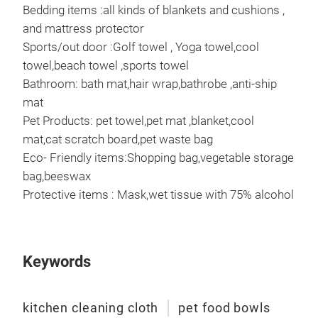
Bedding items :all kinds of blankets and cushions ,
and mattress protector
Sports/out door :Golf towel , Yoga towel,cool
towel,beach towel ,sports towel
cle
Bathroom: bath mat,hair wrap,bathrobe ,anti-ship
mat
Cle
Pet Products: pet towel,pet mat ,blanket,cool
clea
mat,cat scratch board,pet waste bag
Eco- Friendly items:Shopping bag,vegetable storage
M
bag,beeswax
Protective items : Mask,wet tissue with 75% alcohol
Keywords
kitchen cleaning cloth
pet food bowls