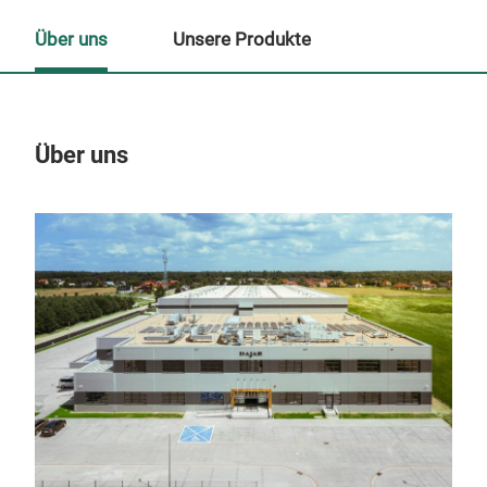
Über uns
Unsere Produkte
Über uns
Un