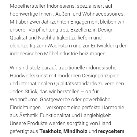
furn
Möbelhersteller Indonesiens, spezialisiert auf
bath
hochwertige Innen-, Außen- und Wohnaccessoires.
have
Mit über zwei Jahrzehnten Engagement bleiben wir
popu
unserer Verpflichtung treu, Exzellenz in Design,
and 
Qualität und Nachhaltigkeit zu liefern und
prof
gleichzeitig zum Wachstum und zur Entwicklung der
indonesischen Möbelindustrie beizutragen.
Wir sind stolz darauf, traditionelle indonesische
Handwerkskunst mit modernen Designprinzipien
TEA
und internationalen Qualitätsstandards zu vereinen.
Jedes Stück, das wir herstellen – ob für
Furn
Wohnräume, Gastgewerbe oder gewerbliche
live
Einrichtungen – verkörpert eine perfekte Harmonie
the 
aus Ästhetik, Funktionalität und Langlebigkeit.
furn
Unsere Produkte werden sorgfältig von Hand
Scan
gefertigt aus
Teakholz
,
Mindiholz
und
recyceltem
our 