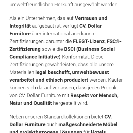
umweltfreundlichen Herkunft ausgewählt werden.
Als ein Unternehmen, das auf
Vertrauen und
Integrität
aufgebaut ist, verfügt
CV. Dollar
Furniture
über international anerkannte
TE
Zertifizierungen, darunter die
FLEGT-Lizenz
,
FSC®-
Zertifizierung
sowie die
BSCI (Business Social
Furn
Compliance Initiative)
-Konformität. Diese
live
Zertifizierungen gewährleisten, dass alle unsere
the 
Materialien
legal beschafft, umweltbewusst
furn
verarbeitet und ethisch produziert
werden. Käufer
Scan
können sich darauf verlassen, dass jedes Produkt
our 
von CV. Dollar Furniture mit
Respekt vor Mensch,
FURN
Natur und Qualität
hergestellt wird.
M
by t
of 
Neben unseren Standardkollektionen bietet
CV.
furn
Dollar Furniture
auch
maßgeschneiderte Möbel
just
und projektbezogene Lösungen
für
Hotels,