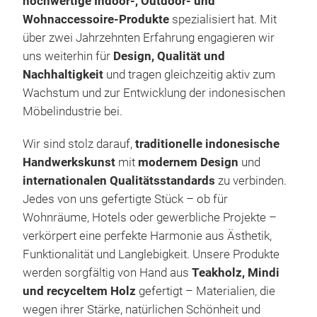
hochwertige Indoor-, Outdoor- und
our 
Wohnaccessoire-Produkte
spezialisiert hat. Mit
FURN
M
über zwei Jahrzehnten Erfahrung engagieren wir
by t
uns weiterhin für
Design, Qualität und
of 
Nachhaltigkeit
und tragen gleichzeitig aktiv zum
furn
Wachstum und zur Entwicklung der indonesischen
just
Möbelindustrie bei.
even
text
Wir sind stolz darauf,
traditionelle indonesische
deco
Handwerkskunst
mit
modernem Design
und
abou
internationalen Qualitätsstandards
zu verbinden.
our 
Jedes von uns gefertigte Stück – ob für
furn
Wohnräume, Hotels oder gewerbliche Projekte –
bath
verkörpert eine perfekte Harmonie aus Ästhetik,
have
Funktionalität und Langlebigkeit. Unsere Produkte
popu
werden sorgfältig von Hand aus
Teakholz, Mindi
and 
und recyceltem Holz
gefertigt – Materialien, die
prof
wegen ihrer Stärke, natürlichen Schönheit und