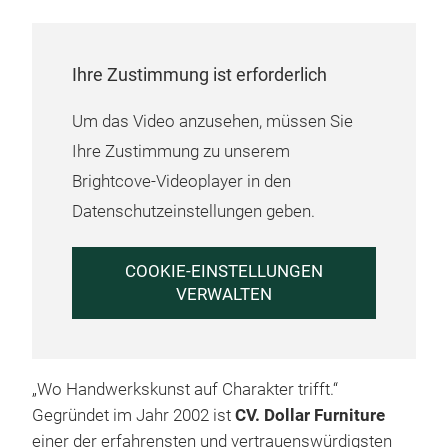
LEA
furn
bath
Furn
have
live
Ihre Zustimmung ist erforderlich
popu
the 
and 
furn
Um das Video anzusehen, müssen Sie
prof
Scan
Ihre Zustimmung zu unserem
our 
Brightcove-Videoplayer in den
FURN
Datenschutzeinstellungen geben.
M
by t
of 
COOKIE-EINSTELLUNGEN
furn
VERWALTEN
just
even
text
deco
„Wo Handwerkskunst auf Charakter trifft.“
abou
Gegründet im Jahr 2002 ist
CV. Dollar Furniture
our 
einer der erfahrensten und vertrauenswürdigsten