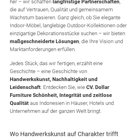
her – wir schaffen
langfristige Partnerschaften
,
die auf Vertrauen, Qualität und gemeinsamem
Furn
Wachstum basieren. Ganz gleich, ob Sie elegante
live
Indoor-Möbel, langlebige Outdoor-Kollektionen oder
the 
einzigartige Dekorationsstücke suchen – wir bieten
furn
maßgeschneiderte Lösungen
, die Ihre Vision und
Scan
Marktanforderungen erfüllen.
our 
FURN
Jedes Stück, das wir fertigen, erzählt eine
by t
Geschichte – eine Geschichte von
of 
Handwerkskunst, Nachhaltigkeit und
furn
Leidenschaft
. Entdecken Sie, wie
CV. Dollar
just
Furniture
Schönheit, Integrität und zeitlose
even
Qualität
aus Indonesien in Häuser, Hotels und
text
Unternehmen auf der ganzen Welt bringt.
deco
abou
our 
Wo Handwerkskunst auf Charakter trifft