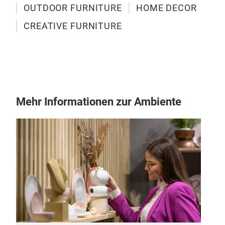
OUTDOOR FURNITURE
HOME DECOR
CREATIVE FURNITURE
MAR
DOL
expo
and 
Mehr Informationen zur Ambiente
mate
woo