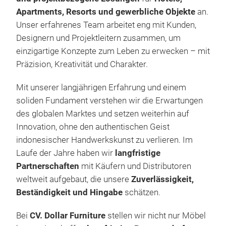
even
Apartments, Resorts und gewerbliche Objekte
an.
text
Unser erfahrenes Team arbeitet eng mit Kunden,
deco
Designern und Projektleitern zusammen, um
abou
einzigartige Konzepte zum Leben zu erwecken – mit
our 
Präzision, Kreativität und Charakter.
furn
bath
Mit unserer langjährigen Erfahrung und einem
have
soliden Fundament verstehen wir die Erwartungen
popu
des globalen Marktes und setzen weiterhin auf
and 
Innovation, ohne den authentischen Geist
prof
indonesischer Handwerkskunst zu verlieren. Im
Laufe der Jahre haben wir
langfristige
Partnerschaften
mit Käufern und Distributoren
weltweit aufgebaut, die unsere
Zuverlässigkeit,
Beständigkeit und Hingabe
schätzen.
Bei
CV. Dollar Furniture
stellen wir nicht nur Möbel
RAT