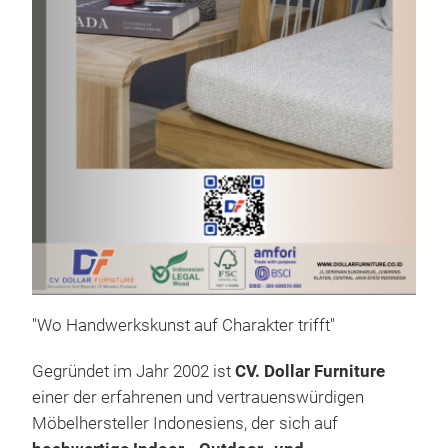
REC
"Wo Handwerkskunst auf Charakter trifft"
Furn
live
Gegründet im Jahr 2002 ist
CV. Dollar Furniture
the 
einer der erfahrenen und vertrauenswürdigen
furn
Möbelhersteller Indonesiens, der sich auf
Scan