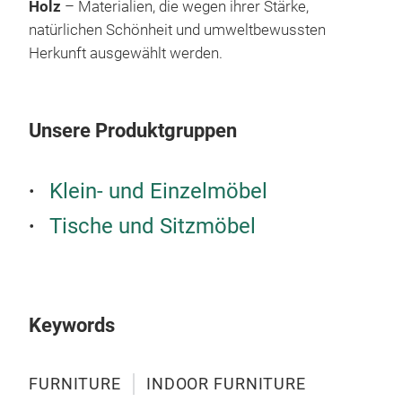
Holz
– Materialien, die wegen ihrer Stärke,
FURN
M
natürlichen Schönheit und umweltbewussten
by t
Herkunft ausgewählt werden.
of 
furn
just
Unsere Produktgruppen
even
text
deco
Klein- und Einzelmöbel
abou
Tische und Sitzmöbel
our 
furn
bath
have
popu
Keywords
and 
prof
FURNITURE
INDOOR FURNITURE