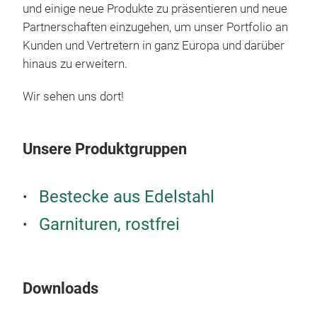
und einige neue Produkte zu präsentieren und neue
einz
Partnerschaften einzugehen, um unser Portfolio an
erg
Kunden und Vertretern in ganz Europa und darüber
well
hinaus zu erweitern.
entw
Mate
Aus
Farb
Wir sehen uns dort!
Expr
Bay,
Desi
Dick
zu e
End
Unsere Produktgruppen
Ligh
Ausd
Bestecke aus Edelstahl
Garnituren, rostfrei
Downloads