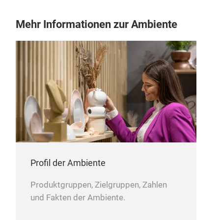
disk
Mehr Informationen zur Ambiente
ver
Nen
Tok
Koll
für 
Profil der Ambiente
Stra
Produktgruppen, Zielgruppen, Zahlen
Dies
und Fakten der Ambiente.
Ver
rich