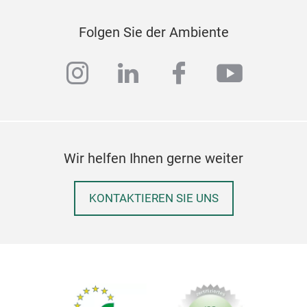
Koll
Folgen Sie der Ambiente
Best
ein
instagram
linkedin
facebook
youtub
Insp
Palä
der 
Mate
Koll
Dick
Kuns
Ober
Wir helfen Ihnen gerne weiter
Gesc
sati
den
Kun
KONTAKTIEREN SIE UNS
zu e
Name
gear
wahr
über