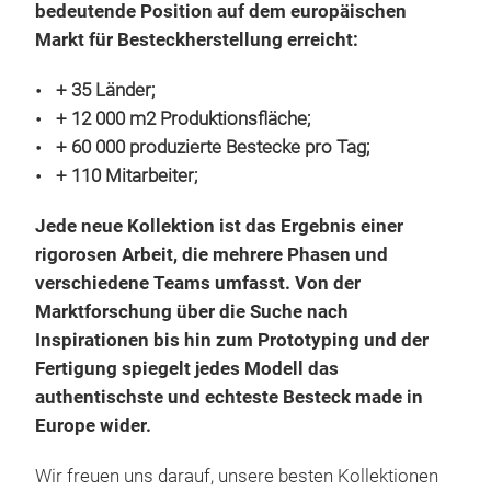
Mom
Dic
bedeutende Position auf dem europäischen
End
Lig
Markt für Besteckherstellung erreicht:
krea
vere
+ 35 Länder;
Mom
+ 12 000 m2 Produktionsfläche;
mark
+ 60 000 produzierte Bestecke pro Tag;
+ 110 Mitarbeiter;
Jede neue Kollektion ist das Ergebnis einer
rigorosen Arbeit, die mehrere Phasen und
verschiedene Teams umfasst. Von der
Marktforschung über die Suche nach
Inspirationen bis hin zum Prototyping und der
Fertigung spiegelt jedes Modell das
authentischste und echteste Besteck made in
Wa
Europe wider.
Koll
Wir freuen uns darauf, unsere besten Kollektionen
Fest