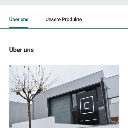
Über uns
Unsere Produkte
Über uns
Un
M