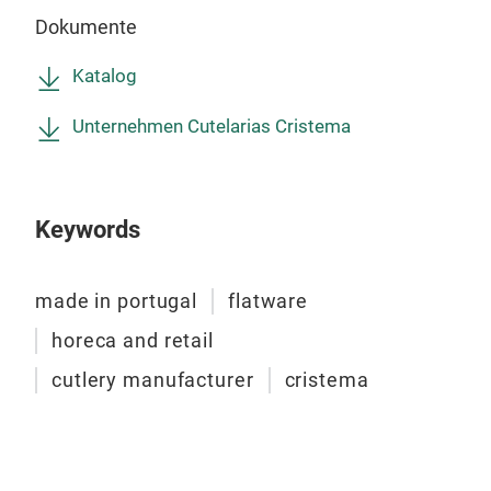
Dokumente
Katalog
Rab
Unternehmen Cutelarias Cristema
Koll
spez
von 
Keywords
Lebe
Koll
Desi
Mate
made in portugal
flatware
auf 
Dick
M
horeca and retail
eleg
Ober
die 
sati
cutlery manufacturer
cristema
Mod
Cris
kos
sein.