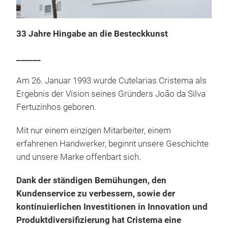
33 Jahre Hingabe an die Besteckkunst
______
Am 26. Januar 1993 wurde Cutelarias Cristema als
Ergebnis der Vision seines Gründers João da Silva
Char
Fertuzinhos geboren.
Koll
Mit nur einem einzigen Mitarbeiter, einem
Retr
erfahrenen Handwerker, beginnt unsere Geschichte
gesc
und unsere Marke offenbart sich.
Räu
den 
Dank der ständigen Bemühungen, den
Gesp
Mate
Kundenservice zu verbessern, sowie der
Stüc
Farb
kontinuierlichen Investitionen in Innovation und
M
und 
Red 
Produktdiversifizierung hat Cristema eine