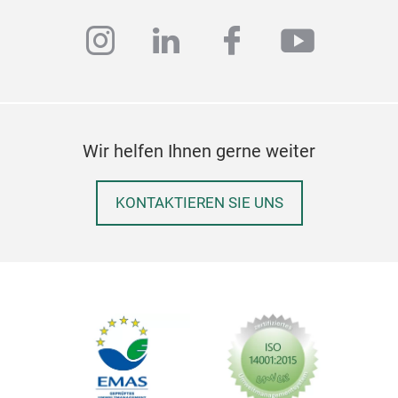
instagram
linkedin
facebook
youtub
Wir helfen Ihnen gerne weiter
KONTAKTIEREN SIE UNS
Liz
Ele