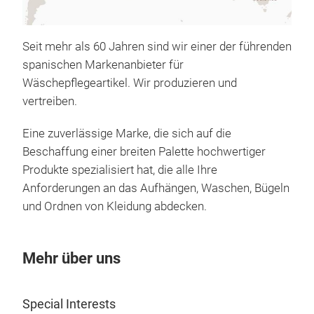
Einf
Seit mehr als 60 Jahren sind wir einer der führenden
Wäschelein
spanischen Markenanbieter für
was 
Wäschepflegeartikel. Wir produzieren und
halt
vertreiben.
oder
Einf
Eine zuverlässige Marke, die sich auf die
eine
Beschaffung einer breiten Palette hochwertiger
auf 
Produkte spezialisiert hat, die alle Ihre
verf
Anforderungen an das Aufhängen, Waschen, Bügeln
Seil
und Ordnen von Kleidung abdecken.
Verl
Verl
Verl
Mehr über uns
Cunc
spät
Wäsc
Special Interests