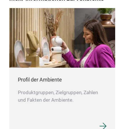
Der 
pra
Wäsc
jed
in S
Kuns
20 
Robu
Zu 1
M
von 
Ein
Einf
Profil der Ambiente
Wid
Herg
Produktgruppen, Zielgruppen, Zahlen
und Fakten der Ambiente.