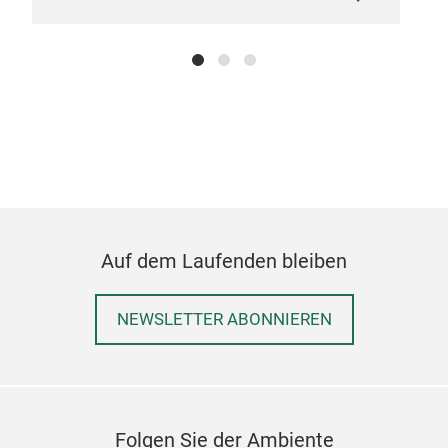
Mon
Wah
der 
Unze
Hoh
Tem
Ohne
Ihre
Zusä
Tec
Ein 
Auf dem Laufenden bleiben
Poly
Perf
Best
Klei
NEWSLETTER ABONNIEREN
und 
Herg
Reib
Druc
Folgen Sie der Ambiente