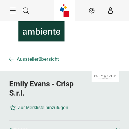
Überspringen
Menü
Suche
DE
Ausstellerübersicht
Emily Evans - Crisp
S.r.l.
Zur Merkliste hinzufügen