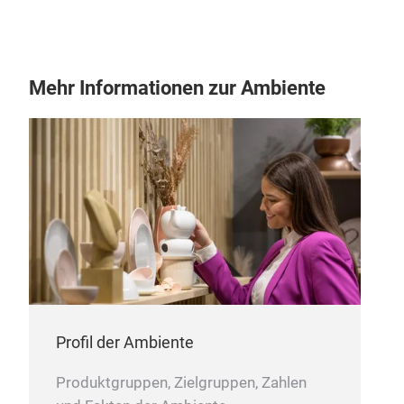
FJO
Tisc
Schl
lieb
Mehr Informationen zur Ambiente
ALL
Gou
ans
ausd
Krea
Profil der Ambiente
Geri
klas
Produktgruppen, Zielgruppen, Zahlen