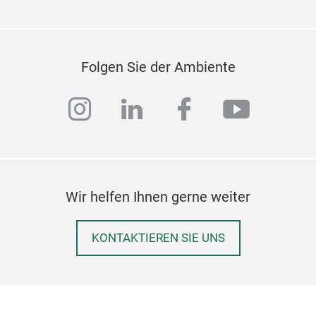
Aus
Harm
fes
M
Folgen Sie der Ambiente
lieb
For
instagram
linkedin
facebook
youtub
ein
Wir helfen Ihnen gerne weiter
KONTAKTIEREN SIE UNS
BIS
BIS