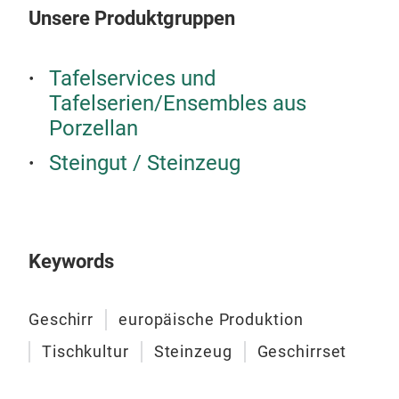
Unsere Produktgruppen
Tafelservices und
Tafelserien/Ensembles aus
Porzellan
NOR
Steingut / Steinzeug
NOR
Klar
über
Keywords
Ober
Anmu
eine
Geschirr
europäische Produktion
indi
M
Tischkultur
Steinzeug
Geschirrset
har
Ele