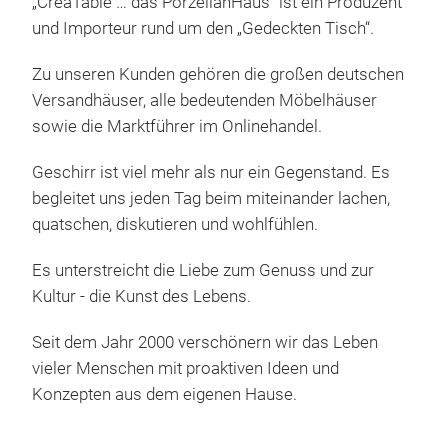
„CreaTable … das PorzellanHaus“ ist ein Produzent
und Importeur rund um den „Gedeckten Tisch“.
Zu unseren Kunden gehören die großen deutschen
Versandhäuser, alle bedeutenden Möbelhäuser
NE
sowie die Marktführer im Onlinehandel.
NE
Cha
Geschirr ist viel mehr als nur ein Gegenstand. Es
Farb
begleitet uns jeden Tag beim miteinander lachen,
Unre
quatschen, diskutieren und wohlfühlen.
verl
Es unterstreicht die Liebe zum Genuss und zur
vom
Kultur - die Kunst des Lebens.
südl
M
Woh
Seit dem Jahr 2000 verschönern wir das Leben
Wär
vieler Menschen mit proaktiven Ideen und
Natü
Konzepten aus dem eigenen Hause.
schä