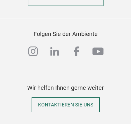
Folgen Sie der Ambiente
instagram
linkedin
facebook
youtub
Wir helfen Ihnen gerne weiter
KONTAKTIEREN SIE UNS
Can