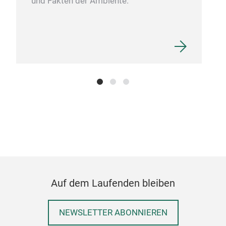
und Fakten der Ambiente.
HUG
Der 
Awar
Com
sei
Auf dem Laufenden bleiben
Sit
Yuha
org
NEWSLETTER ABONNIEREN
woll