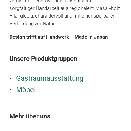
verbinden. Jedes Möbelstück entsteht in
sorgfältiger Handarbeit aus regionalem Massivholz
– langlebig, charaktervoll und mit einer spürbaren
Verbindung zur Natur.
Design trifft auf Handwerk – Made in Japan
TO
Mit 
Unsere Produktgruppen
ver
Des
Koni
Gastraumausstattung
flie
Möbel
Leic
TOMT
M
Furn
Erhä
Mehr über uns
350 
TOMT