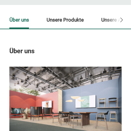
Über uns
Unsere Produkte
Unsere Ansp
Über uns
Un
M