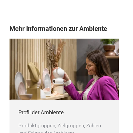
(IF
inte
M
Die 
Mehr Informationen zur Ambiente
des 
Vari
Poly
hoch
aus
japa
Profil der Ambiente
Produktgruppen, Zielgruppen, Zahlen