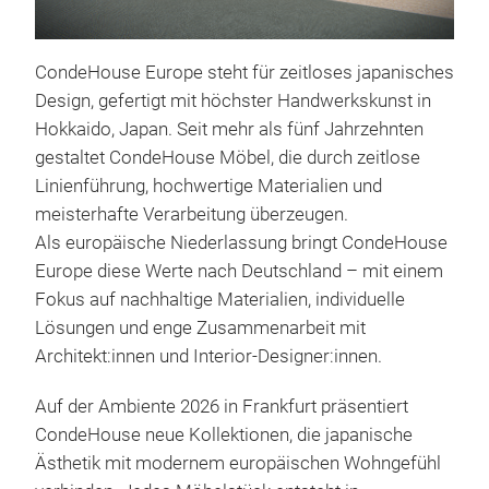
CondeHouse Europe steht für zeitloses japanisches
MIK
Design, gefertigt mit höchster Handwerkskunst in
Der 
Hokkaido, Japan. Seit mehr als fünf Jahrzehnten
mit 
gestaltet CondeHouse Möbel, die durch zeitlose
dem 
Linienführung, hochwertige Materialien und
die
meisterhafte Verarbeitung überzeugen.
SHE
Als europäische Niederlassung bringt CondeHouse
und 
Europe diese Werte nach Deutschland – mit einem
Asch
Fokus auf nachhaltige Materialien, individuelle
M
the 
Lösungen und enge Zusammenarbeit mit
Krea
Architekt:innen und Interior-Designer:innen.
Edit
Auf der Ambiente 2026 in Frankfurt präsentiert
sowi
CondeHouse neue Kollektionen, die japanische
der 
Ästhetik mit modernem europäischen Wohngefühl