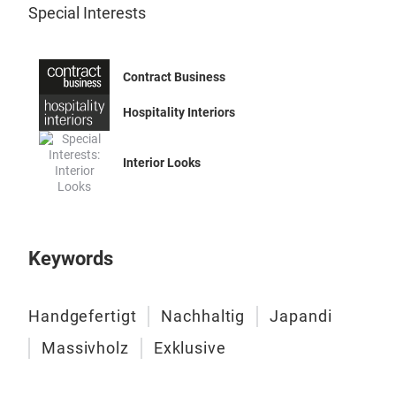
Special Interests
Contract Business
Hospitality Interiors
Interior Looks
Keywords
SPI
Wie 
Handgefertigt
Nachhaltig
Japandi
SPIN
Massivholz
Exklusive
aus,
den 
für 