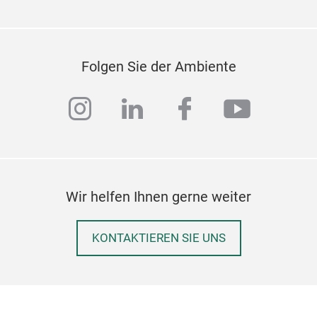
Kör
Bez
besc
Folgen Sie der Ambiente
Con
Desi
instagram
linkedin
facebook
youtub
es m
natü
Erge
Ruhe
Loun
Wir helfen Ihnen gerne weiter
jede
Umg
KONTAKTIEREN SIE UNS
IPP
Der 