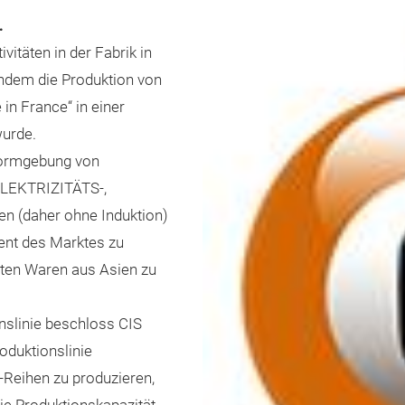
…
itäten in der Fabrik in
indem die Produktion von
in France“ in einer
wurde.
 Formgebung von
 ELEKTRIZITÄTS-,
(daher ohne Induktion)
ent des Marktes zu
erten Waren aus Asien zu
nslinie beschloss CIS
oduktionslinie
-Reihen zu produzieren,