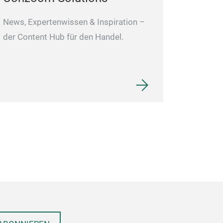
Backutensilien f
Patisserie ist j
News, Expertenwissen & Inspiration –
eine Brioche in
der Content Hub für den Handel.
France“-Form?
wir haben die L