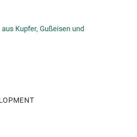
vorgefertigten
Griffen!
(Passend für all
 aus Kupfer, Gußeisen und
Induktion.)
LOPMENT